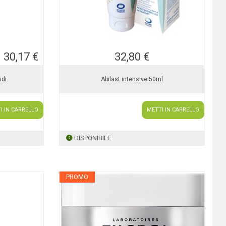
30,17 €
32,80 €
idi
Abilast intensive 50ml
I IN CARRELLO
METTI IN CARRELLO
DISPONIBILE
PROMO