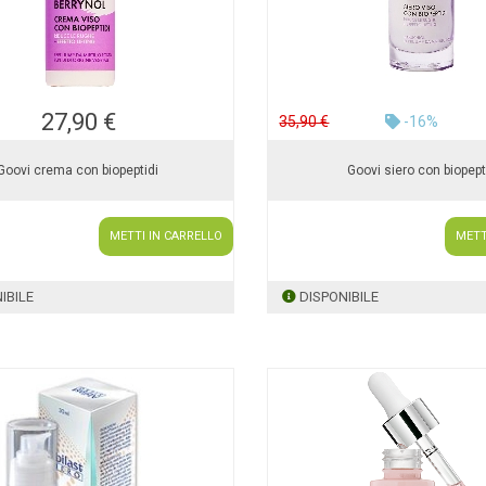
27,90 €
35,90 €
-16%
Goovi crema con biopeptidi
Goovi siero con biopept
METTI IN CARRELLO
METT
IBILE
DISPONIBILE