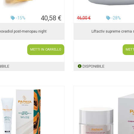
40,58 €
-15%
46,00 €
-28%
ovadiol post-menopau night
Liftactiv supreme crema 
METTI IN CARRELLO
METT
IBILE
DISPONIBILE