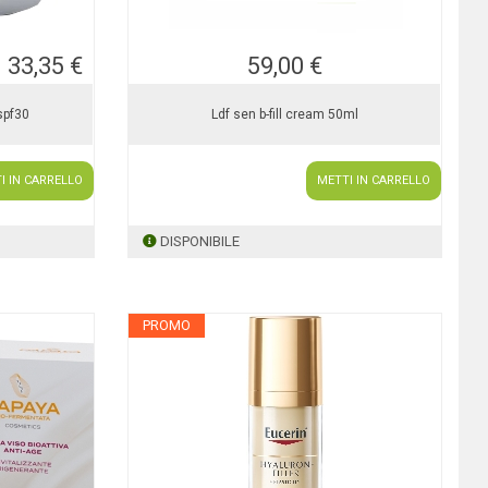
33,35 €
59,00 €
spf30
Ldf sen b-fill cream 50ml
I IN CARRELLO
METTI IN CARRELLO
DISPONIBILE
PROMO