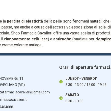
e la
perdita di elasticità
della pelle sono fenomeni naturali che 
passa, ma anche a causa dell'eccessiva esposizione al sole, di
ciale. Shop Farmacia Cavalieri offre una vasta scelta di prodotti
 il rinnovamento cellulare
) e
antirughe
(studiate per
riempire
 e creme colorate antiage.
Orari di apertura farmaci
 NOVEMBRE, 11
LUNEDI' - VENERDI'
OVEGLIANO (VR)
8.30 - 13.00 / 15.00 - 19.45
zafarmaciacavalieri@gmail.com
SABATO
maciacavalieri.it
8.30 - 13.00
 7464688