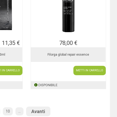
11,35 €
78,00 €
20ml
Filorga global repair essence
I IN CARRELLO
METTI IN CARRELLO
DISPONIBILE
Avanti
10
...