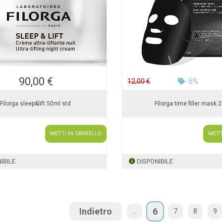
90,00 €
12,00 €
-5%
Filorga sleep&lift 50ml std
Filorga time filler mask 
METTI IN CARRELLO
METT
IBILE
DISPONIBILE
Indietro
6
...
7
8
9