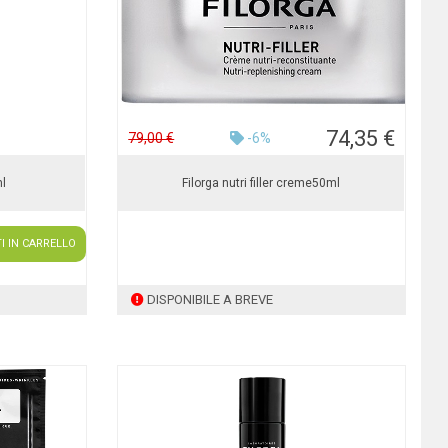
74,35 €
79,00 €
-6%
ml
Filorga nutri filler creme50ml
I IN CARRELLO
DISPONIBILE A BREVE