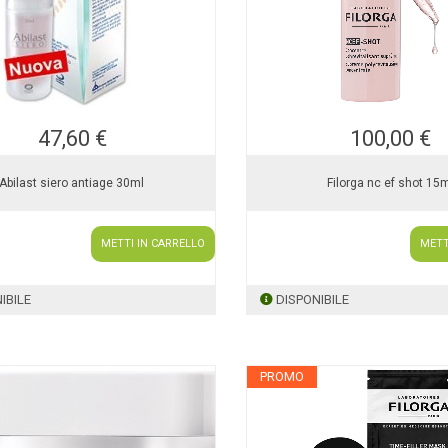
47,60 €
100,00 €
Abilast siero antiage 30ml
Filorga nc ef shot 15
METTI IN CARRELLO
METT
IBILE
DISPONIBILE
PROMO