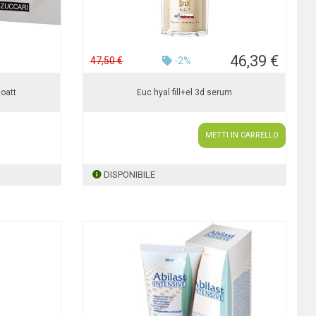
46,39 €
47,50 €
-2%
oatt
Euc hyal fill+el 3d serum
METTI IN CARRELLO
DISPONIBILE