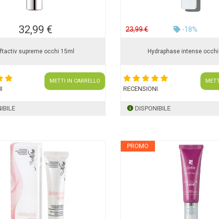
32,99 €
23,99 €
-18%
iftactiv supreme occhi 15ml
Hydraphase intense occh
METTI IN CARRELLO
METT
I
RECENSIONI
IBILE
DISPONIBILE
PROMO