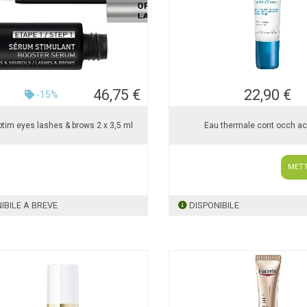
46,75 €
22,90 €
-15%
ptim eyes lashes & brows 2 x 3,5 ml
Eau thermale cont occh a
METT
IBILE A BREVE
DISPONIBILE