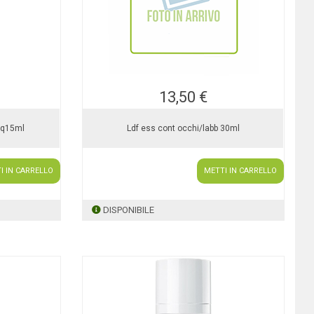
13,50 €
cq15ml
Ldf ess cont occhi/labb 30ml
I IN CARRELLO
METTI IN CARRELLO
DISPONIBILE