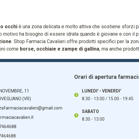
o occhi
è una zona delicata e molto attiva che sostiene sforzi p
 motivo ha bisogno di essere idrata quando è giovane e con il 
zione
. Shop Farmacia Cavalieri offre prodotti specifici per la zo
oni come
borse, occhiaie e zampe di gallina
, ma anche prodot
Orari di apertura farmaci
 NOVEMBRE, 11
LUNEDI' - VENERDI'
OVEGLIANO (VR)
8.30 - 13.00 / 15.00 - 19.45
zafarmaciacavalieri@gmail.com
SABATO
maciacavalieri.it
8.30 - 13.00
 7464688
7464688