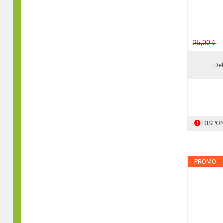
25,00 €
De
DISPON
PROMO