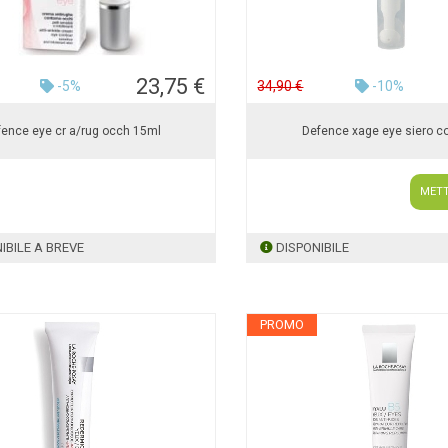
23,75 €
-5%
34,90 €
-10%
fence eye cr a/rug occh 15ml
Defence xage eye siero c
METT
IBILE A BREVE
DISPONIBILE
PROMO