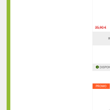
35,90 €
R
DISPON
PROMO