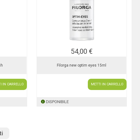
54,00 €
ch
Filorga new optim eyes 15ml
I IN CARRELLO
METTI IN CARRELLO
DISPONIBILE
ti