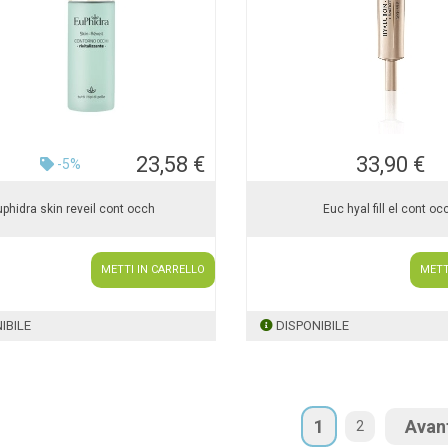
23,58 €
33,90 €
-5%
phidra skin reveil cont occh
Euc hyal fill el cont oc
METTI IN CARRELLO
METT
IBILE
DISPONIBILE
1
Avan
2