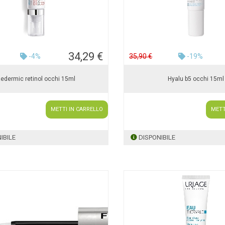
34,29 €
-4%
35,90 €
-19%
edermic retinol occhi 15ml
Hyalu b5 occhi 15ml
METTI IN CARRELLO
METT
IBILE
DISPONIBILE