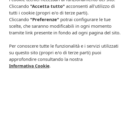
Cliccando
"Accetta tutto"
acconsenti all'utilizzo di
Metti nel carrello
Metti nel carrello
tutti i cookie (propri e/o di terze parti).
Cliccando
"Preferenze"
potrai configurare le tue
scelte, che saranno modificabili in ogni momento
-21%
tramite link presente in fondo ad ogni pagina del sito.
Per conoscere tutte le funzionalità e i servizi utilizzati
su questo sito (propri e/o di terze parti) puoi
approfondire consultando la nostra
.
Informativa Cookie
Triderm bagno docc
Triderm sapone mars
oleat 500ml
liq 500ml
23,90 €
18,78 €
18,90 €
Metti nel carrello
Metti nel carrello
-16%
-34%