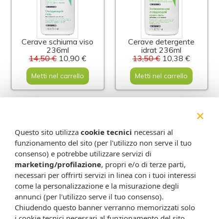
Cerave schiuma viso
Cerave detergente
236ml
idrat 236ml
14,50 €
10,90 €
13,50 €
10,38 €
Metti nel carrello
Metti nel carrello
-27%
-3%
×
Questo sito utilizza
cookie tecnici
necessari al
funzionamento del sito (per l'utilizzo non serve il tuo
consenso) e potrebbe utilizzare servizi di
marketing/profilazione
, propri e/o di terze parti,
necessari per offrirti servizi in linea con i tuoi interessi
come la personalizzazione e la misurazione degli
annunci (per l'utilizzo serve il tuo consenso).
Vichy homme gel
Triderm bagno docc
doccia 200ml
oleat 250ml
Chiudendo questo banner verranno memorizzati solo
19,50 €
14,30 €
14,90 €
14,45 €
i cookie tecnici necessari al funzionamento del sito.