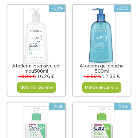
-18%
-22%
Atoderm intensive gel
Atoderm gel douche
mou500ml
500ml
19,90 €
16,26 €
16,50 €
12,88 €
Metti nel carrello
Metti nel carrello
-25%
-23%