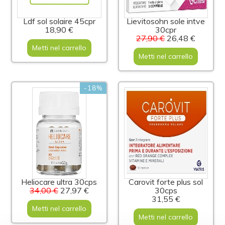
Ldf sol solaire 45cpr
Lievitosohn sole intve
18,90 €
30cpr
27,90 €
26,48 €
Metti nel carrello
Metti nel carrello
-18%
Heliocare ultra 30cps
Carovit forte plus sol
34,00 €
27,97 €
30cps
31,55 €
Metti nel carrello
Metti nel carrello