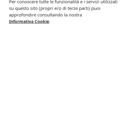
Per conoscere tutte le funzionalità e i servizi utilizzati
difese della pelle esposta al sole, limitando i danni causati
su questo sito (propri e/o di terze parti) puoi
dall'esposizione e favorire un'abbronzatura intensa e
approfondire consultando la nostra
duratura. Questi prodotti, a base di estratti vegetali e
.
Informativa Cookie
vitamine, sono studiati appositamente per preparare la
pelle al sole nella stagione estiva.
Acquisti sicuri