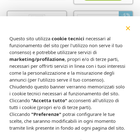
-6%
×
Questo sito utilizza
cookie tecnici
necessari al
funzionamento del sito (per l'utilizzo non serve il tuo
consenso) e potrebbe utilizzare servizi di
marketing/profilazione
, propri e/o di terze parti,
necessari per offrirti servizi in linea con i tuoi interessi
come la personalizzazione e la misurazione degli
Avene sunsimed
Avene sunsimed ka
pigment 80ml
80ml
annunci (per l'utilizzo serve il tuo consenso).
31,90 €
31,90 €
30,12 €
Chiudendo questo banner verranno memorizzati solo
i cookie tecnici necessari al funzionamento del sito.
Metti nel carrello
Metti nel carrello
Cliccando
"Accetta tutto"
acconsenti all'utilizzo di
tutti i cookie (propri e/o di terze parti).
Cliccando
"Preferenze"
potrai configurare le tue
1
scelte, che saranno modificabili in ogni momento
tramite link presente in fondo ad ogni pagina del sito.
Gli integratori solari sono prodotti formulati per attivare le