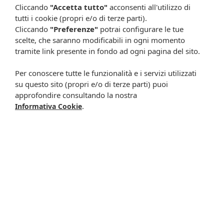
Cliccando
"Accetta tutto"
acconsenti all'utilizzo di
Metti nel carrello
Metti nel carrello
tutti i cookie (propri e/o di terze parti).
Cliccando
"Preferenze"
potrai configurare le tue
scelte, che saranno modificabili in ogni momento
tramite link presente in fondo ad ogni pagina del sito.
Per conoscere tutte le funzionalità e i servizi utilizzati
su questo sito (propri e/o di terze parti) puoi
approfondire consultando la nostra
.
Informativa Cookie
Codex 5mld 10 bustine
Neoiodarsolo os 10
13,00 €
flaconcini 15ml
18,00 €
Metti nel carrello
Metti nel carrello