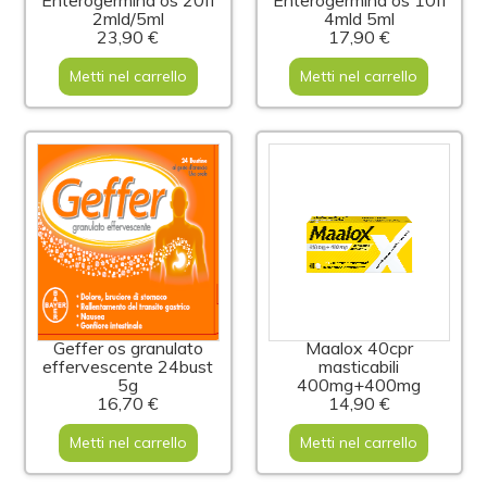
Enterogermina os 20fl
Enterogermina os 10fl
2mld/5ml
4mld 5ml
23,90 €
17,90 €
Metti nel carrello
Metti nel carrello
Geffer os granulato
Maalox 40cpr
effervescente 24bust
masticabili
5g
400mg+400mg
16,70 €
14,90 €
Metti nel carrello
Metti nel carrello