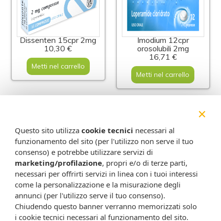
Dissenten 15cpr 2mg
Imodium 12cpr
10,30 €
orosolubili 2mg
16,71 €
Metti nel carrello
Metti nel carrello
×
Questo sito utilizza
cookie tecnici
necessari al
funzionamento del sito (per l'utilizzo non serve il tuo
consenso) e potrebbe utilizzare servizi di
marketing/profilazione
, propri e/o di terze parti,
necessari per offrirti servizi in linea con i tuoi interessi
come la personalizzazione e la misurazione degli
annunci (per l'utilizzo serve il tuo consenso).
Gaviscon bruciore e
Mylicon gocce bambini
Chiudendo questo banner verranno memorizzati solo
indigestione 24 bustine
30ml
17,90 €
20,46 €
i cookie tecnici necessari al funzionamento del sito.