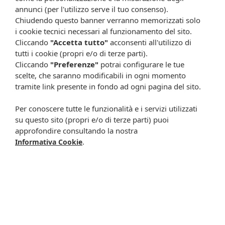
annunci (per l'utilizzo serve il tuo consenso).
Chiudendo questo banner verranno memorizzati solo
Offerta 3 sideral forte
Immun'age 30buste
i cookie tecnici necessari al funzionamento del sito.
20cps
62,90 €
47,15 €
Cliccando
"Accetta tutto"
acconsenti all'utilizzo di
82,50 €
64,90 €
tutti i cookie (propri e/o di terze parti).
Metti nel carrello
Metti nel carrello
Cliccando
"Preferenze"
potrai configurare le tue
scelte, che saranno modificabili in ogni momento
tramite link presente in fondo ad ogni pagina del sito.
-20%
Per conoscere tutte le funzionalità e i servizi utilizzati
su questo sito (propri e/o di terze parti) puoi
approfondire consultando la nostra
.
Informativa Cookie
Dr immune sciroppo
Gel corpo arnica 250ml
250ml
22,50 €
30,00 €
24,00 €
Metti nel carrello
Metti nel carrello