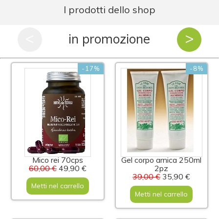
I prodotti dello shop
<
>
in promozione
-17%
-8%
Mico rei 70cps
Gel corpo arnica 250ml
60,00 €
49,90 €
2pz
39,00 €
35,90 €
Metti nel carrello
Metti nel carrello