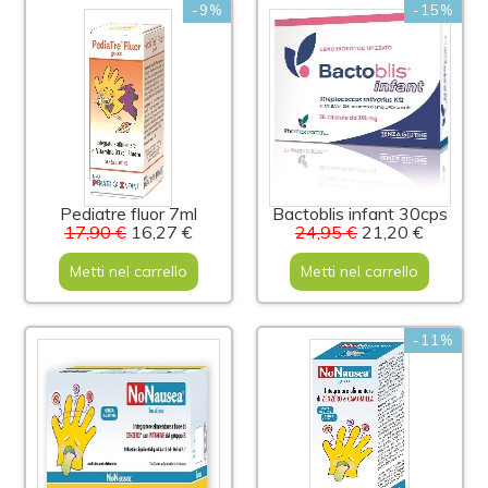
-9%
-15%
Pediatre fluor 7ml
Bactoblis infant 30cps
17,90 €
16,27 €
24,95 €
21,20 €
Metti nel carrello
Metti nel carrello
-11%