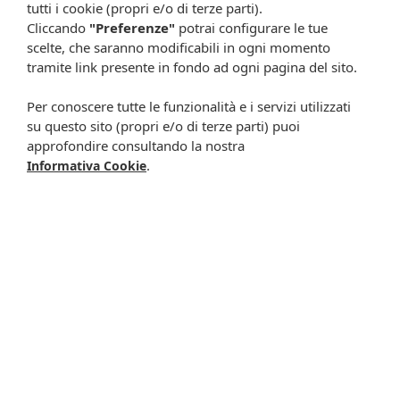
tutti i cookie (propri e/o di terze parti).
Cliccando
"Preferenze"
potrai configurare le tue
-5%
scelte, che saranno modificabili in ogni momento
tramite link presente in fondo ad ogni pagina del sito.
Per conoscere tutte le funzionalità e i servizi utilizzati
su questo sito (propri e/o di terze parti) puoi
approfondire consultando la nostra
.
Informativa Cookie
Sedastip bustine
Lactogermine baby
humana 16bust
gocce 7,5g
18,90 €
17,95 €
12,70 €
Metti nel carrello
Disponibile a breve