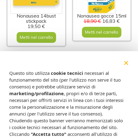
Nonausea 14bust
Nonausea gocce 15ml
stickpack
18,90 €
16,83 €
19,50 €
Metti nel carrello
Metti nel carrello
-7%
×
Questo sito utilizza
cookie tecnici
necessari al
funzionamento del sito (per l'utilizzo non serve il tuo
consenso) e potrebbe utilizzare servizi di
marketing/profilazione
, propri e/o di terze parti,
necessari per offrirti servizi in linea con i tuoi interessi
come la personalizzazione e la misurazione degli
annunci (per l'utilizzo serve il tuo consenso).
Pancino 10bust
Pancino gocce 10ml
16,90 €
15,69 €
19,90 €
Chiudendo questo banner verranno memorizzati solo
i cookie tecnici necessari al funzionamento del sito.
Metti nel carrello
Metti nel carrello
Cliccando
"Accetta tutto"
acconsenti all'utilizzo di