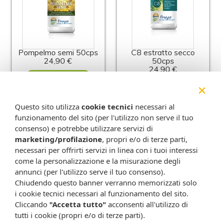
Pompelmo semi 50cps
C8 estratto secco
24,90 €
50cps
24,90 €
Metti nel carrello
×
Metti nel carrello
Questo sito utilizza
cookie tecnici
necessari al
funzionamento del sito (per l'utilizzo non serve il tuo
-8%
-15%
consenso) e potrebbe utilizzare servizi di
marketing/profilazione
, propri e/o di terze parti,
necessari per offrirti servizi in linea con i tuoi interessi
come la personalizzazione e la misurazione degli
annunci (per l'utilizzo serve il tuo consenso).
Chiudendo questo banner verranno memorizzati solo
i cookie tecnici necessari al funzionamento del sito.
Cliccando
"Accetta tutto"
acconsenti all'utilizzo di
C5 estratto secco
Clorofill liquido 50ml di
tutti i cookie (propri e/o di terze parti).
50cps
leo