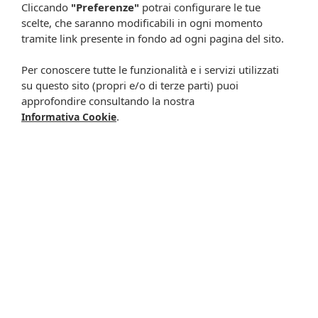
Cliccando
"Preferenze"
potrai configurare le tue
24,90 €
22,90 €
24,80 €
21,20 €
scelte, che saranno modificabili in ogni momento
Metti nel carrello
Metti nel carrello
tramite link presente in fondo ad ogni pagina del sito.
Per conoscere tutte le funzionalità e i servizi utilizzati
-0%
su questo sito (propri e/o di terze parti) puoi
approfondire consultando la nostra
.
Informativa Cookie
Alloro 30ml di leo
Alloro 100ml di leo
31,00 €
30,97 €
53,00 €
Metti nel carrello
Metti nel carrello
-9%