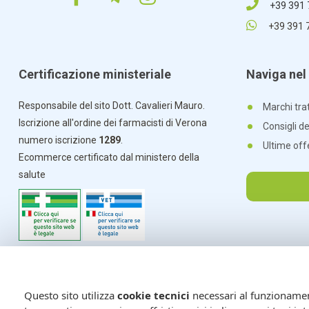
+39 391
+39 391 
Certificazione ministeriale
Naviga nel 
Responsabile del sito Dott. Cavalieri Mauro.
Marchi trat
Iscrizione all'ordine dei farmacisti di Verona
Consigli d
numero iscrizione
1289
.
Ultime off
Ecommerce certificato dal ministero della
salute
Questo sito utilizza
cookie tecnici
necessari al funzionamento