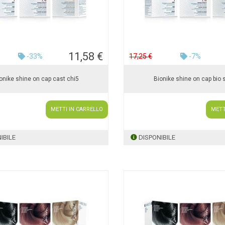
11,58 €
-33%
17,25 €
-7%
onike shine on cap cast chi5
Bionike shine on cap bio 
METTI IN CARRELLO
METT
IBILE
DISPONIBILE