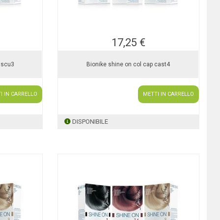
17,25 €
t scu3
Bionike shine on col cap cast4
I IN CARRELLO
METTI IN CARRELLO
DISPONIBILE