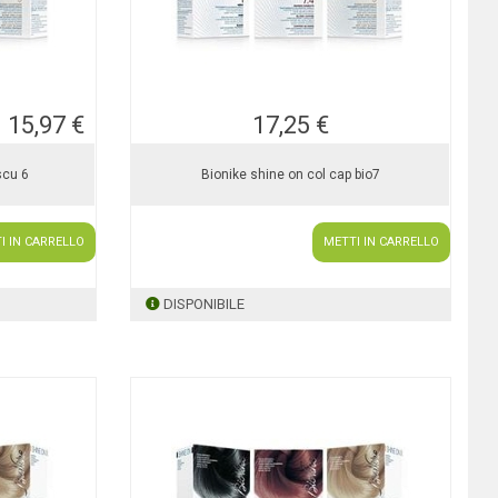
15,97 €
17,25 €
scu 6
Bionike shine on col cap bio7
I IN CARRELLO
METTI IN CARRELLO
DISPONIBILE