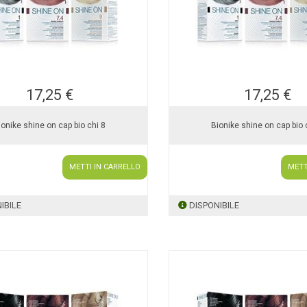
17,25 €
17,25 €
ionike shine on cap bio chi 8
Bionike shine on cap bio 
METTI IN CARRELLO
METT
IBILE
DISPONIBILE