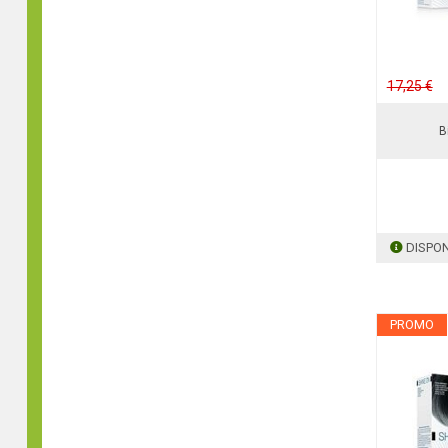
17,25 €
B
DISPON
PROMO