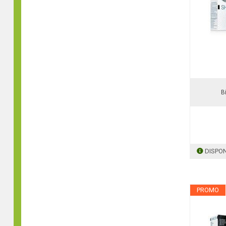
B
DISPON
PROMO