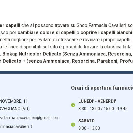
er capelli
che si possono trovare su Shop Farmacia Cavalieri s
esso per
cambiare colore di capelli
o
coprire i capelli bianchi
scelta migliore per evitare di stressare e rovinare i propri capelli. 
a le linee disponibili sul sito è possibile trovare la classica tinta
,
Biokap Nutricolor Delicato
(
Senza Ammoniaca, Resorcina, 
r Delicato +
(
senza Ammoniaca, Resorcina, Parabeni, Prof
Orari di apertura farmaci
 NOVEMBRE, 11
LUNEDI' - VENERDI'
OVEGLIANO (VR)
8.30 - 13.00 / 15.00 - 19.45
zafarmaciacavalieri@gmail.com
SABATO
maciacavalieri.it
8.30 - 13.00