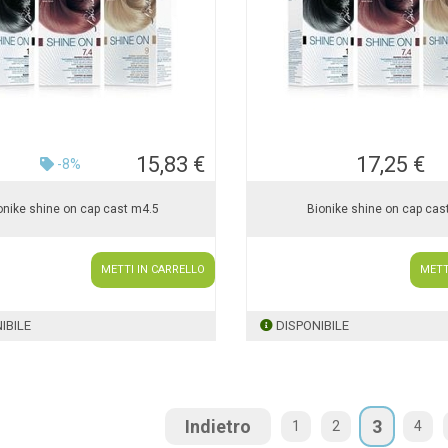
15,83 €
17,25 €
-8%
onike shine on cap cast m4.5
Bionike shine on cap cast
METTI IN CARRELLO
METT
IBILE
DISPONIBILE
Indietro
3
1
2
4