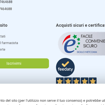
 7464688
7464688
sito
Acquisti sicuri e certifica
tati
el farmacista
erte
Iscrivimi
4,9
/5
 del sito (per l'utilizzo non serve il tuo consenso) e potrebbe uti