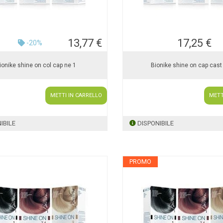
13,77 €
17,25 €
-20%
ionike shine on col cap ne 1
Bionike shine on cap cas
METTI IN CARRELLO
METT
IBILE
DISPONIBILE
PROMO