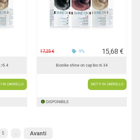
15,68 €
17,25 €
-9%
 r5.4
Bionike shine on cap bio r6.34
I IN CARRELLO
METTI IN CARRELLO
DISPONIBILE
Avanti
5
...