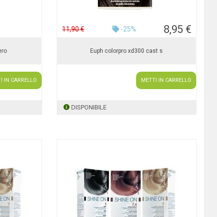
8,95 €
11,90 €
-25%
ero
Euph colorpro xd300 cast s
I IN CARRELLO
METTI IN CARRELLO
DISPONIBILE