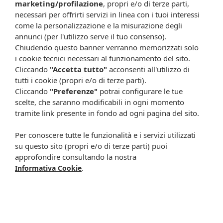
marketing/profilazione
, propri e/o di terze parti,
Collagene skin care
Collagene
necessari per offrirti servizi in linea con i tuoi interessi
neutro306g
osteoarticolare neu
come la personalizzazione e la misurazione degli
42,50 €
31,85 €
39,90 €
29,90 €
annunci (per l'utilizzo serve il tuo consenso).
Metti nel carrello
Metti nel carrello
Chiudendo questo banner verranno memorizzati solo
i cookie tecnici necessari al funzionamento del sito.
Cliccando
"Accetta tutto"
acconsenti all'utilizzo di
-25%
tutti i cookie (propri e/o di terze parti).
Cliccando
"Preferenze"
potrai configurare le tue
scelte, che saranno modificabili in ogni momento
tramite link presente in fondo ad ogni pagina del sito.
Per conoscere tutte le funzionalità e i servizi utilizzati
su questo sito (propri e/o di terze parti) puoi
approfondire consultando la nostra
.
Informativa Cookie
Collagene
Collagene skin care
osteoarticolare fra
van 309g
39,90 €
42,50 €
31,85 €
Disponibile a breve
Metti nel carrello