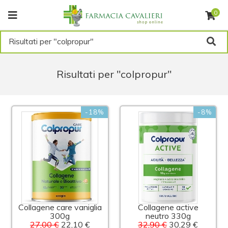
0
Risultati per "colpropur"
Risultati per "colpropur"
-18%
-8%
Collagene care vaniglia
Collagene active
300g
neutro 330g
27,00 €
22,10 €
32,90 €
30,29 €