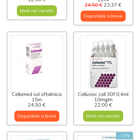
24,50 €
23,37 €
Metti nel carrello
Disponibile a breve
Cellumed sol oftalmica
Celluvisc coll 30f 0,4ml
15m
10mg/m
24,50 €
22,00 €
Disponibile a breve
Metti nel carrello
-10%