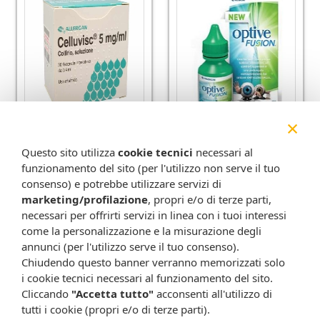
×
Celluvisc coll 30f 0,4ml
Optive fusion 10ml
5mg/ml
24,50 €
22,17 €
22,00 €
Questo sito utilizza
cookie tecnici
necessari al
Metti nel carrello
funzionamento del sito (per l'utilizzo non serve il tuo
Metti nel carrello
consenso) e potrebbe utilizzare servizi di
marketing/profilazione
, propri e/o di terze parti,
necessari per offrirti servizi in linea con i tuoi interessi
-9%
-0%
come la personalizzazione e la misurazione degli
annunci (per l'utilizzo serve il tuo consenso).
Chiudendo questo banner verranno memorizzati solo
i cookie tecnici necessari al funzionamento del sito.
Cliccando
"Accetta tutto"
acconsenti all'utilizzo di
tutti i cookie (propri e/o di terze parti).