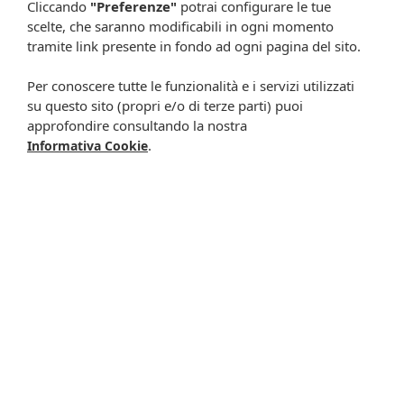
Cliccando
"Preferenze"
potrai configurare le tue
scelte, che saranno modificabili in ogni momento
Optive fusion ud 30flac
Optive plus ud gocce
tramite link presente in fondo ad ogni pagina del sito.
0,4ml
ocul 30fl
25,00 €
22,73 €
24,50 €
24,47 €
Per conoscere tutte le funzionalità e i servizi utilizzati
Metti nel carrello
Disponibile a breve
su questo sito (propri e/o di terze parti) puoi
approfondire consultando la nostra
.
Informativa Cookie
-11%
Optive ud 30fl
monodose 0,4ml
24,50 €
21,90 €
Metti nel carrello