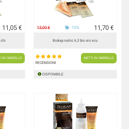
11,05 €
11,70 €
13,00 €
-10%
 chi
Biokap nutric 6,3 bio oro scu
I IN CARRELLO
METTI IN CARRELLO
RECENSIONI
DISPONIBILE