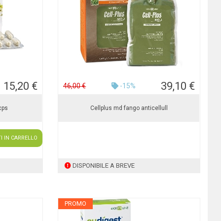
15,20 €
39,10 €
46,00 €
-15%
cps
Cellplus md fango anticellull
I IN CARRELLO
DISPONIBILE A BREVE
PROMO