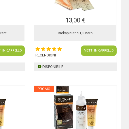
13,00 €
arent
Biokap nutric 1,0 nero
I IN CARRELLO
METTI IN CARRELLO
RECENSIONI
DISPONIBILE
PROMO