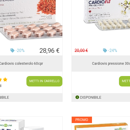
28,96 €
-20%
20,00 €
-24%
Cardiovis colesterolo 60cpr
Cardiovis pressione 30
METTI IN CARRELLO
METT
I
IBILE
DISPONIBILE
PROMO