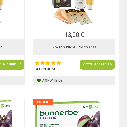
13,00 €
ro
Biokap nutric 9,0 bio chiariss
I IN CARRELLO
METTI IN CARRELLO
RECENSIONI
DISPONIBILE
PROMO