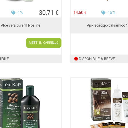
30,71 €
-1%
14,50 €
-15%
Aloe vera pura 1l biosline
Apix sciroppo balsamico 
METTI IN CARRELLO
IBILE
DISPONIBILE A BREVE