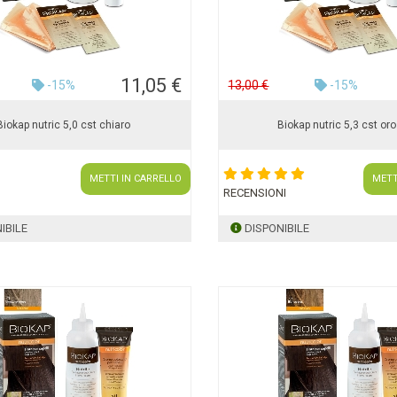
11,05 €
-15%
13,00 €
-15%
Biokap nutric 5,0 cst chiaro
Biokap nutric 5,3 cst oro
METTI IN CARRELLO
METT
RECENSIONI
IBILE
DISPONIBILE