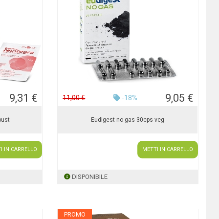
9,31 €
9,05 €
11,00 €
-18%
bust
Eudigest no gas 30cps veg
I IN CARRELLO
METTI IN CARRELLO
DISPONIBILE
PROMO