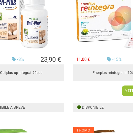
23,90 €
-8%
11,00 €
-15%
Cellplus up integrat 90cps
Enerplus reintegra nf 10
METT
IBILE A BREVE
DISPONIBILE
PROMO