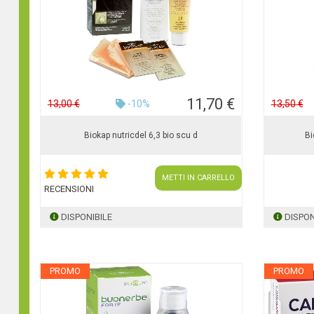
11,70 €
13,00 €
-10%
13,50 €
Biokap nutricdel 6,3 bio scu d
Bi
METTI IN CARRELLO
RECENSIONI
DISPONIBILE
DISPON
PROMO
PROMO