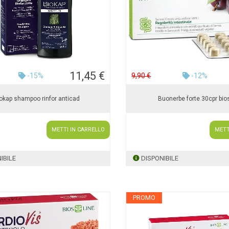
11,45 €
-15%
9,90 €
-12%
okap shampoo rinfor anticad
Buonerbe forte 30cpr bio
METTI IN CARRELLO
METT
IBILE
DISPONIBILE
PROMO