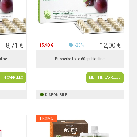
8,71 €
12,00 €
15,90 €
-25%
sline
Buonerbe forte 60cpr biosline
I IN CARRELLO
METTI IN CARRELLO
DISPONIBILE
PROMO