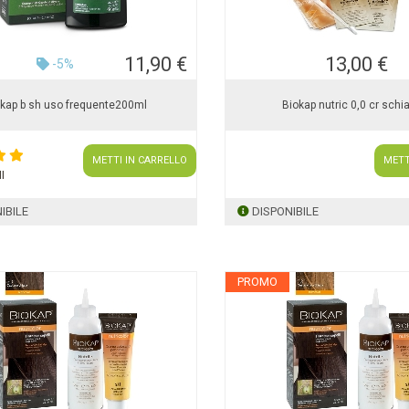
11,90 €
13,00 €
-5%
okap b sh uso frequente200ml
Biokap nutric 0,0 cr schi
METTI IN CARRELLO
METT
I
IBILE
DISPONIBILE
PROMO