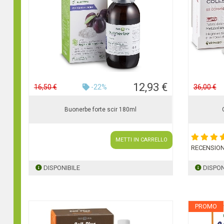
12,93 €
16,50 €
-22%
36,00 €
Buonerbe forte scir 180ml
METTI IN CARRELLO
RECENSION
DISPONIBILE
DISPON
PROMO