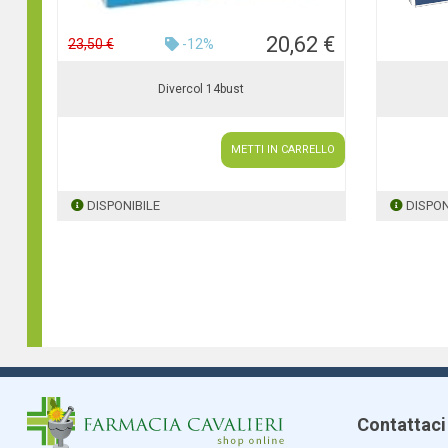
20,62 €
23,50 €
-12%
Divercol 14bust
METTI IN CARRELLO
DISPONIBILE
DISPON
Contattaci