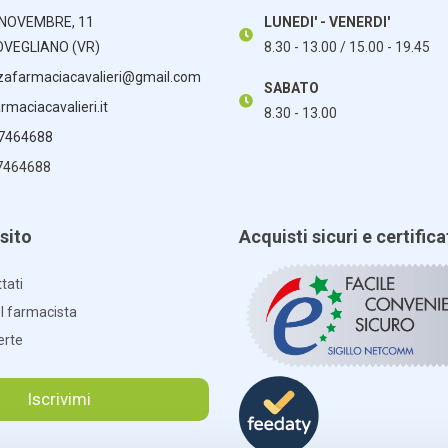
 NOVEMBRE, 11
LUNEDI' - VENERDI'
OVEGLIANO (VR)
8.30 - 13.00 / 15.00 - 19.45
zafarmaciacavalieri@gmail.com
SABATO
maciacavalieri.it
8.30 - 13.00
 7464688
7464688
sito
Acquisti sicuri e certifica
tati
el farmacista
erte
Iscrivimi