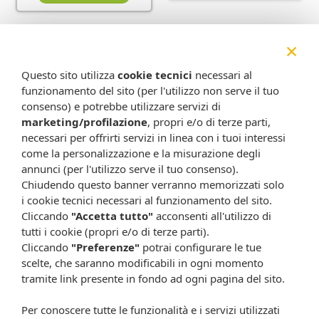
×
Questo sito utilizza
cookie tecnici
necessari al
funzionamento del sito (per l'utilizzo non serve il tuo
consenso) e potrebbe utilizzare servizi di
marketing/profilazione
, propri e/o di terze parti,
necessari per offrirti servizi in linea con i tuoi interessi
come la personalizzazione e la misurazione degli
Dizerouno capelli
Dizerouno corpo 200ml
annunci (per l'utilizzo serve il tuo consenso).
shampoo200ml
22,00 €
Chiudendo questo banner verranno memorizzati solo
21,00 €
i cookie tecnici necessari al funzionamento del sito.
Metti nel carrello
Cliccando
"Accetta tutto"
acconsenti all'utilizzo di
Metti nel carrello
tutti i cookie (propri e/o di terze parti).
Cliccando
"Preferenze"
potrai configurare le tue
scelte, che saranno modificabili in ogni momento
tramite link presente in fondo ad ogni pagina del sito.
Per conoscere tutte le funzionalità e i servizi utilizzati