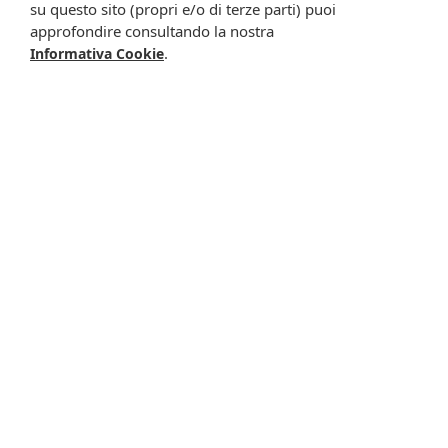
su questo sito (propri e/o di terze parti) puoi
approfondire consultando la nostra
.
Informativa Cookie
Emulcea 45 crema
Emunda bifasico
50ml
lozione 125ml
16,00 €
16,00 €
Metti nel carrello
Disponibile a breve
Eritrose 30cpr 500mg
Eritrose crema 50ml
21,90 €
21,90 €