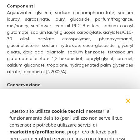
Componenti
Aqua/water, glycerin, sodium cocoamphoacetate, sodium
lauroyl sarcosinate, lauryl glucoside, parfum/fragrance,
mel/honey, sunflower seed oil PEG-8 esters, sodium cocoyl
glutamate, sodium lauryl glucose carboxylate, acrylates/C10-
30 alkyl acrylate crosspolymer, phenoxyethanol,
gluconolactone, sodium hydroxide, coco-glucoside, glyceryl
oleate, citric acid, allantoin, sodium benzoate, tetrasodium
glutamate diacetate, 1,2-hexanediol, caprylyl glycol, caramel,
calcium gluconate, tropolone, hydrogenated palm glycerides
citrate, tocopherol [N2002/A].
Conservazione
Validità a confezione integra: 12 mesi.
×
Formato
Questo sito utilizza
cookie tecnici
necessari al
Flacone con dispenser da 400 ml.
funzionamento del sito (per l'utilizzo non serve il tuo
Cod.
9702927
consenso) e potrebbe utilizzare servizi di
marketing/profilazione
, propri e/o di terze parti,
Attenzione:
necessari per offrirti servizi in linea con i tuoi interessi