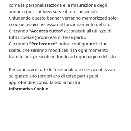
come la personalizzazione e la misurazione degli
Ogni scheda che troverai sul nostro sito è da considerarsi a scopo
annunci (per l'utilizzo serve il tuo consenso).
informativo, utile alla guida dell’acquisto del prodotto. Non
Chiudendo questo banner verranno memorizzati solo
sostituisce né il foglietto illustrativo (o la descrizione riportata sulla
i cookie tecnici necessari al funzionamento del sito.
confezione stessa), né il consiglio del medico, specialmente in caso
Cliccando
"Accetta tutto"
acconsenti all'utilizzo di
di possibili allergie o patologie. Vista la difficoltà nell’adeguarsi alle
tutti i cookie (propri e/o di terze parti).
continue modifiche effettuate dalle varie aziende produttrici come
cambio del packaging (colori, dimensioni, contenuto, informazioni) e
Cliccando
"Preferenze"
potrai configurare le tue
i possibili cambiamenti come cambio degli ingredienti e valori
scelte, che saranno modificabili in ogni momento
percentuali, Farmacia Cavalieri Shop dichiara di non assumere
tramite link presente in fondo ad ogni pagina del sito.
alcuna responsabilità in caso di schede prodotto ed immagini non
aggiornate in tempo reale e presenza di errori o omissioni. Inoltre
Per conoscere tutte le funzionalità e i servizi utilizzati
non si assumono responsabilità in caso di qualsiasi problema
su questo sito (propri e/o di terze parti) puoi
causato dall’accesso delle informazioni riportate sul sito
approfondire consultando la nostra
shop.farmaciacavalieri.it.
.
Informativa Cookie
ISCRIVITI ALLA NEWSLETTER
Rimani aggiornato su tutte le promozioni