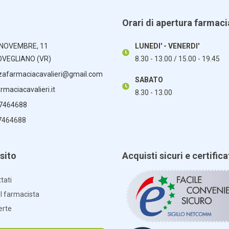
Orari di apertura farmaci
 NOVEMBRE, 11
LUNEDI' - VENERDI'
OVEGLIANO (VR)
8.30 - 13.00 / 15.00 - 19.45
zafarmaciacavalieri@gmail.com
SABATO
maciacavalieri.it
8.30 - 13.00
 7464688
7464688
sito
Acquisti sicuri e certifica
tati
el farmacista
erte