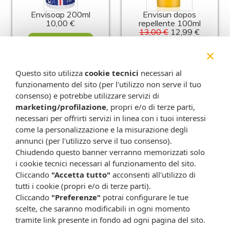
Envisoap 200ml
Envisun dopos
10,00 €
repellente 100ml
13,00 €
12,99 €
Metti nel carrello
×
Metti nel carrello
Questo sito utilizza
cookie tecnici
necessari al
funzionamento del sito (per l'utilizzo non serve il tuo
consenso) e potrebbe utilizzare servizi di
marketing/profilazione
, propri e/o di terze parti,
necessari per offrirti servizi in linea con i tuoi interessi
come la personalizzazione e la misurazione degli
annunci (per l'utilizzo serve il tuo consenso).
Chiudendo questo banner verranno memorizzati solo
i cookie tecnici necessari al funzionamento del sito.
Cliccando
"Accetta tutto"
acconsenti all'utilizzo di
Envisun spf50 100ml
Idrocristalli envicon
tutti i cookie (propri e/o di terze parti).
20,00 €
400g
16,00 €
Cliccando
"Preferenze"
potrai configurare le tue
Metti nel carrello
scelte, che saranno modificabili in ogni momento
Metti nel carrello
tramite link presente in fondo ad ogni pagina del sito.