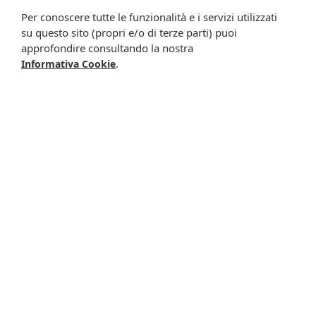
Per conoscere tutte le funzionalità e i servizi utilizzati
su questo sito (propri e/o di terze parti) puoi
approfondire consultando la nostra
.
Informativa Cookie
Respiro c/maschera 0-
Respiro c/maschera 3-
2anni
4anni
32,50 €
32,50 €
Metti nel carrello
Metti nel carrello
-0%
-3%