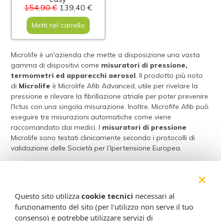
154,90 €
139,40 €
Metti nel carrello
Microlife è un'azienda che mette a disposizione una vasta
gamma di dispositivi come
misuratori di pressione,
termometri ed apparecchi aerosol
. Il prodotto più noto
di
Microlife
è Microlife Afib Advanced, utile per rivelare la
pressione e rilevare la fibrillazione atriale per poter prevenire
l'Ictus con una singola misurazione. Inoltre, Microfife Afib può
eseguire tre misurazioni automatiche come viene
raccomandato dai medici. I
misuratori di pressione
Microlife sono testati clinicamente secondo i protocolli di
validazione delle Società per l’Ipertensione Europea.
×
Acquisti sicuri
Questo sito utilizza
cookie tecnici
necessari al
funzionamento del sito (per l'utilizzo non serve il tuo
consenso) e potrebbe utilizzare servizi di