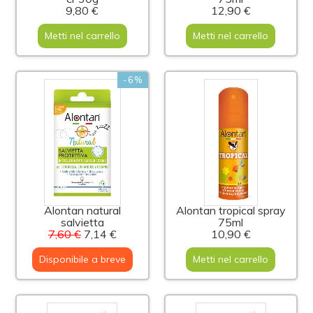
9,80 €
12,90 €
Metti nel carrello
Metti nel carrello
-6%
Alontan natural
Alontan tropical spray
salvietta
75ml
7,60 €
7,14 €
10,90 €
Disponibile a breve
Metti nel carrello