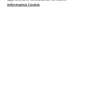
.
Informativa Cookie
Footcare prot ades
Footcare prot gel 5 dito
tras tal a4
c15
9,00 €
9,00 €
Disponibile a breve
Disponibile a breve