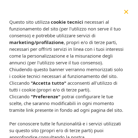
×
Footcare copri dita gel
Footcare cr tall screp
s2p c1
60ml 0
Questo sito utilizza
cookie tecnici
necessari al
7,90 €
8,30 €
funzionamento del sito (per l'utilizzo non serve il tuo
consenso) e potrebbe utilizzare servizi di
Metti nel carrello
Disponibile a breve
marketing/profilazione
, propri e/o di terze parti,
necessari per offrirti servizi in linea con i tuoi interessi
come la personalizzazione e la misurazione degli
annunci (per l'utilizzo serve il tuo consenso).
Chiudendo questo banner verranno memorizzati solo
i cookie tecnici necessari al funzionamento del sito.
Cliccando
"Accetta tutto"
acconsenti all'utilizzo di
tutti i cookie (propri e/o di terze parti).
Cliccando
"Preferenze"
potrai configurare le tue
scelte, che saranno modificabili in ogni momento
tramite link presente in fondo ad ogni pagina del sito.
Footcare idrocoll vesc
Footcare idrocoll vesc
dita a2
tall a1
8,80 €
8,80 €
Per conoscere tutte le funzionalità e i servizi utilizzati
su questo sito (propri e/o di terze parti) puoi
Metti nel carrello
Metti nel carrello
approfondire consultando la nostra