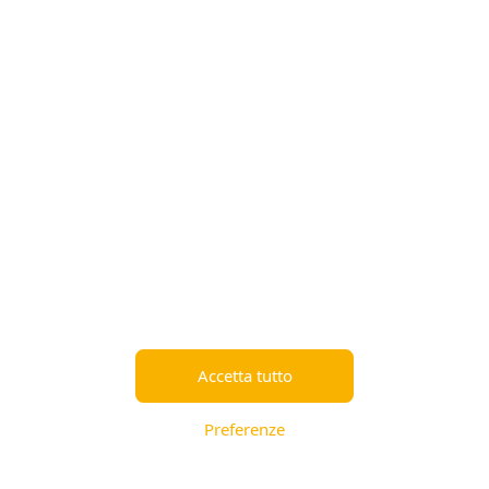
6,20 €
5,71 €
Metti nel carrello
Metti nel carrello
-28%
M-aid elastina
M-aid elastina
mano/polso
salvadita
4,95 €
3,56 €
7,90 €
Accetta tutto
Metti nel carrello
Metti nel carrello
Preferenze
-34%
-10%