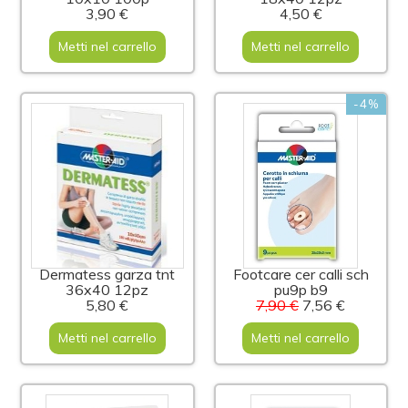
3,90 €
4,50 €
Metti nel carrello
Metti nel carrello
-4%
Dermatess garza tnt
Footcare cer calli sch
36x40 12pz
pu9p b9
5,80 €
7,90 €
7,56 €
Metti nel carrello
Metti nel carrello