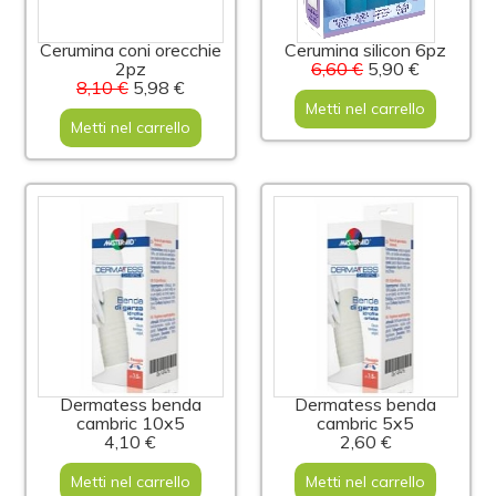
Cerumina coni orecchie
Cerumina silicon 6pz
2pz
6,60 €
5,90 €
8,10 €
5,98 €
Metti nel carrello
Metti nel carrello
Dermatess benda
Dermatess benda
cambric 10x5
cambric 5x5
4,10 €
2,60 €
Metti nel carrello
Metti nel carrello