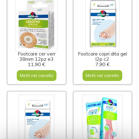
Footcare cer verr
Footcare copri dita gel
38mm 12pz e3
l2p c2
11,90 €
7,90 €
Metti nel carrello
Metti nel carrello