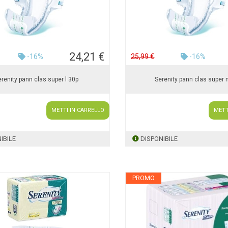
24,21 €
-16%
25,99 €
-16%
erenity pann clas super l 30p
Serenity pann clas super
METTI IN CARRELLO
METT
IBILE
DISPONIBILE
PROMO