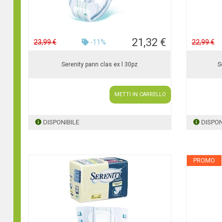
21,32 €
23,99 €
-11%
22,99 €
Serenity pann clas ex l 30pz
S
METTI IN CARRELLO
DISPONIBILE
DISPON
PROMO