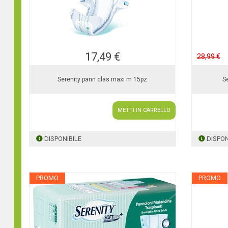
17,49 €
28,99 €
Serenity pann clas maxi m 15pz
S
METTI IN CARRELLO
DISPONIBILE
DISPON
PROMO
PROMO