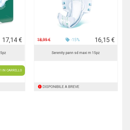
17,14 €
16,15 €
18,99 €
-15%
15pz
Serenity pann sd maxi m 15pz
I IN CARRELLO
DISPONIBILE A BREVE