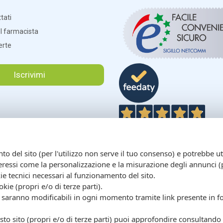
tati
el farmacista
erte
Iscrivimi
4,9
/5
 del sito (per l'utilizzo non serve il tuo consenso) e potrebbe uti
interessi come la personalizzazione e la misurazione degli annunci (p
 tecnici necessari al funzionamento del sito.
ookie (propri e/o di terze parti).
e saranno modificabili in ogni momento tramite link presente in f
uesto sito (propri e/o di terze parti) puoi approfondire consultando
5 - Mail shop@farmaciacavalieri.it - P.ZZA IV NOVEMBRE,11 37064 POVEGLIAN