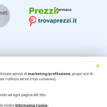
×
lizzare servizi di
marketing/profilazione
, propri e/o di
er l'utilizzo serve il tuo consenso).
ondo ad ogni pagina del sito.
 la nostra
.
Informativa Cookie
O (VR) - ITALIA - P.IVA 02268210230 - Numero registro imprese: 43742 -