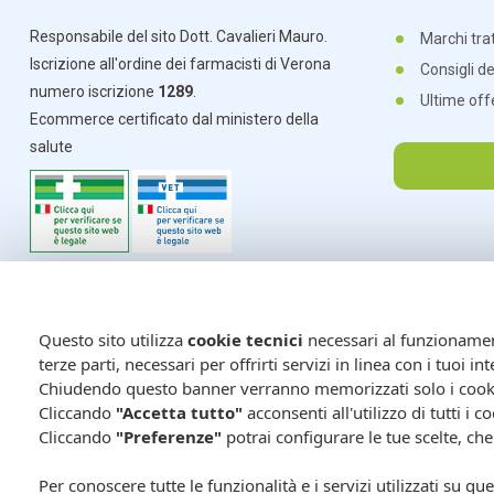
Responsabile del sito Dott. Cavalieri Mauro.
Marchi trat
Iscrizione all'ordine dei farmacisti di Verona
Consigli d
numero iscrizione
1289
.
Ultime off
Ecommerce certificato dal ministero della
salute
Questo sito utilizza
cookie tecnici
necessari al funzionamento
terze parti, necessari per offrirti servizi in linea con i tuoi 
Chiudendo questo banner verranno memorizzati solo i cookie
Cliccando
"Accetta tutto"
acconsenti all'utilizzo di tutti i c
Cliccando
"Preferenze"
potrai configurare le tue scelte, ch
Per conoscere tutte le funzionalità e i servizi utilizzati su q
FARMACIA CAVALIERI - Numero dedicato: +39 391 7464688 - Fax 045797095