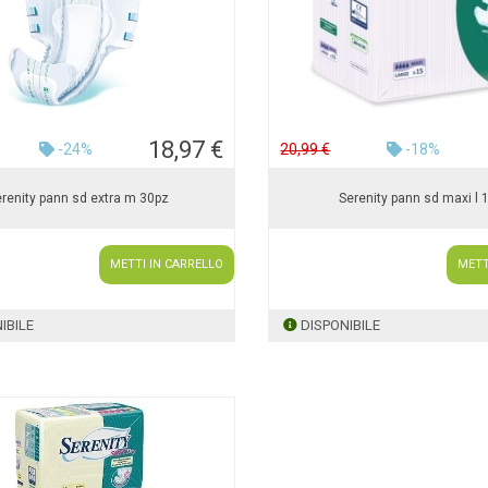
18,97 €
-24%
20,99 €
-18%
renity pann sd extra m 30pz
Serenity pann sd maxi l 
METTI IN CARRELLO
METT
IBILE
DISPONIBILE