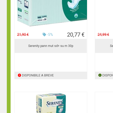
20,77 €
21,90 €
-5%
24,99 €
Serenity pann mut sd+ su m 30p
Se
DISPONIBILE A BREVE
DISPON