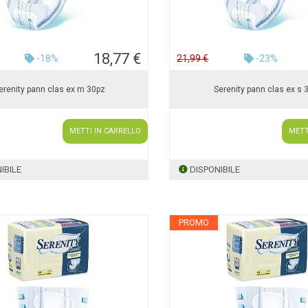
18,77 €
-18%
21,99 €
-23%
erenity pann clas ex m 30pz
Serenity pann clas ex s 
METTI IN CARRELLO
METT
IBILE
DISPONIBILE
PROMO