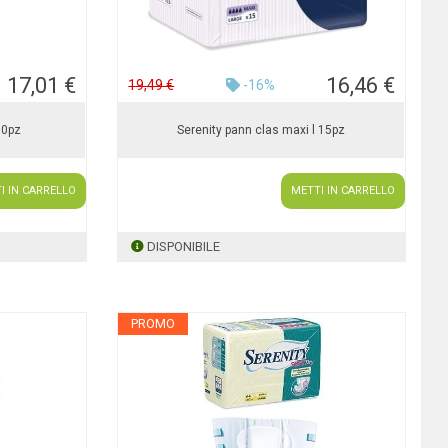
17,01 €
16,46 €
19,49 €
-16%
30pz
Serenity pann clas maxi l 15pz
I IN CARRELLO
METTI IN CARRELLO
DISPONIBILE
PROMO