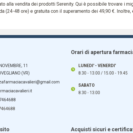
to alla vendita dei prodotti Serenity. Qui è possibile trovare i mig
ida (24-48 ore) e gratuita con il superamento dei 49,90 €. Inoltr
Orari di apertura farmaci
 NOVEMBRE, 11
LUNEDI' - VENERDI'
OVEGLIANO (VR)
8.30 - 13.00 / 15.00 - 19.45
zafarmaciacavalieri@gmail.com
SABATO
maciacavalieri.it
8.30 - 13.00
 7464688
7464688
sito
Acquisti sicuri e certifica