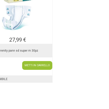
27,99 €
renity pann sd super m 30pz
METTI IN CARRELLO
IBILE