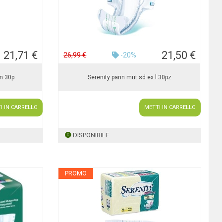
21,71 €
21,50 €
26,99 €
-20%
 m 30p
Serenity pann mut sd ex l 30pz
I IN CARRELLO
METTI IN CARRELLO
DISPONIBILE
PROMO