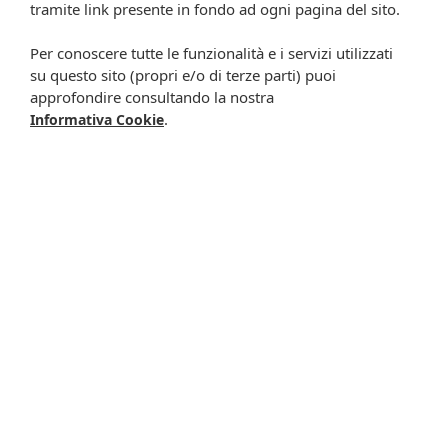
tramite link presente in fondo ad ogni pagina del sito.
operatore), di materiale pubblicitario, promozionale, di
comunicazione commerciale, di compimento di ricerche
Per conoscere tutte le funzionalità e i servizi utilizzati
di mercato e di vendita diretta in relazione a prodotti o
su questo sito (propri e/o di terze parti) puoi
servizi di Farmacia Cavalieri.
approfondire consultando la nostra
Presta il consenso per attività di profilazione al fine di
.
Informativa Cookie
migliorare l'offerta di prodotti e servizi e per le finalità
meglio specificate nell’informativa.
Iscrivimi
Potrebbero interessarti anche
-63%
-12%