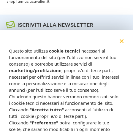
shop.farmaciacavalieri.it.
ISCRIVITI ALLA NEWSLETTER
Rimani aggiornato su tutte le promozioni
×
Questo sito utilizza
cookie tecnici
necessari al
funzionamento del sito (per l'utilizzo non serve il tuo
consenso) e potrebbe utilizzare servizi di
marketing/profilazione
, propri e/o di terze parti,
necessari per offrirti servizi in linea con i tuoi interessi
come la personalizzazione e la misurazione degli
annunci (per l'utilizzo serve il tuo consenso).
Chiudendo questo banner verranno memorizzati solo
Resta in contatto:
(informativa sulla privacy)
i cookie tecnici necessari al funzionamento del sito.
Presta il consenso al trattamento dei propri dati da
Cliccando
"Accetta tutto"
acconsenti all'utilizzo di
tutti i cookie (propri e/o di terze parti).
parte di Farmacia Cavalieri per finalità di invio,
Cliccando
"Preferenze"
potrai configurare le tue
attraverso e-mail, SMS, MMS, fax ed altri mezzi
scelte, che saranno modificabili in ogni momento
automatizzati o tradizionali (come telefonate con