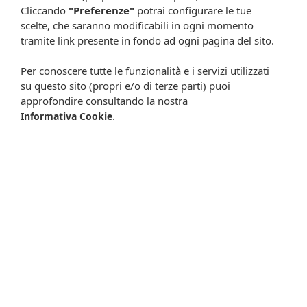
Cliccando
"Preferenze"
potrai configurare le tue
scelte, che saranno modificabili in ogni momento
tramite link presente in fondo ad ogni pagina del sito.
Resta in contatto:
(informativa sulla privacy)
Per conoscere tutte le funzionalità e i servizi utilizzati
Presta il consenso al trattamento dei propri dati da
su questo sito (propri e/o di terze parti) puoi
parte di Farmacia Cavalieri per finalità di invio,
approfondire consultando la nostra
.
attraverso e-mail, SMS, MMS, fax ed altri mezzi
Informativa Cookie
automatizzati o tradizionali (come telefonate con
operatore), di materiale pubblicitario, promozionale, di
comunicazione commerciale, di compimento di ricerche
di mercato e di vendita diretta in relazione a prodotti o
servizi di Farmacia Cavalieri.
Presta il consenso per attività di profilazione al fine di
migliorare l'offerta di prodotti e servizi e per le finalità
meglio specificate nell’informativa.
Iscrivimi