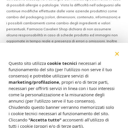
di possibili allergie o patologie. Vista la difficoltà nell’adeguarsi alle
continue modifiche effettuate dalle varie aziende produttrici come
cambio del packaging (colori, dimensioni, contenuto, informazioni) e
i possibili cambiamenti come cambio degli ingredienti e valori
percentuali, Farmacia Cavalieri Shop dichiara di non assumere
alcuna responsabilità in caso di schede prodotto ed immagini non
aggiornate in tempo reale e presenza di errori o omissioni. Inoltre
non si assumono responsabilità in caso di qualsiasi problema
×
causato dall’accesso delle informazioni riportate sul sito
shop.farmaciacavalieri.it.
Questo sito utilizza
cookie tecnici
necessari al
funzionamento del sito (per l'utilizzo non serve il tuo
consenso) e potrebbe utilizzare servizi di
ISCRIVITI ALLA NEWSLETTER
marketing/profilazione
, propri e/o di terze parti,
necessari per offrirti servizi in linea con i tuoi interessi
Rimani aggiornato su tutte le promozioni
come la personalizzazione e la misurazione degli
annunci (per l'utilizzo serve il tuo consenso).
Chiudendo questo banner verranno memorizzati solo
i cookie tecnici necessari al funzionamento del sito.
Cliccando
"Accetta tutto"
acconsenti all'utilizzo di
tutti i cookie (propri e/o di terze parti).