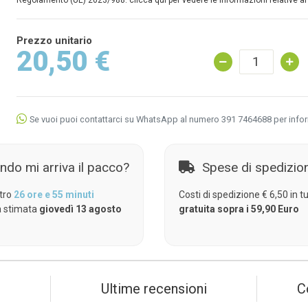
Regolamento (UE) 2023/988: clicca qui per vedere le informazioni relative al
Prezzo unitario
20,50 €
Se vuoi puoi contattarci su WhatsApp al numero 391 7464688 per info
ndo mi arriva il pacco?
Spese di spedizio
tro
26 ore e 55 minuti
Costi di spedizione € 6,50 in tut
 stimata
giovedì 13 agosto
gratuita sopra i 59,90 Euro
Ultime recensioni
C