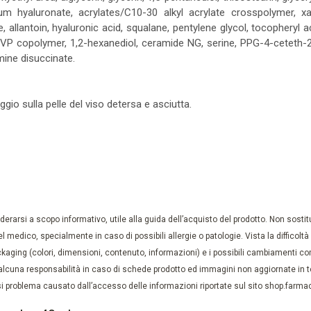
ium hyaluronate, acrylates/C10-30 alkyl acrylate crosspolymer, 
, allantoin, hyaluronic acid, squalane, pentylene glycol, tocopheryl 
P copolymer, 1,2-hexanediol, ceramide NG, serine, PPG-4-ceteth-20,
ine disuccinate.
io sulla pelle del viso detersa e asciutta.
rarsi a scopo informativo, utile alla guida dell’acquisto del prodotto. Non sostituis
el medico, specialmente in caso di possibili allergie o patologie. Vista la difficolt
kaging (colori, dimensioni, contenuto, informazioni) e i possibili cambiamenti com
lcuna responsabilità in caso di schede prodotto ed immagini non aggiornate in tem
 problema causato dall’accesso delle informazioni riportate sul sito shop.farmaci