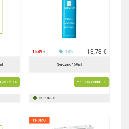
13,78 €
16,89 €
-18%
ml
Serozinc 150ml
N CARRELLO
METTI IN CARRELLO
DISPONIBILE
PROMO