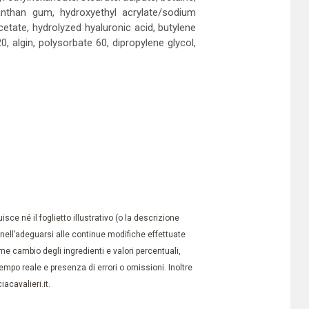
xanthan gum, hydroxyethyl acrylate/sodium
acetate, hydrolyzed hyaluronic acid, butylene
 algin, polysorbate 60, dipropylene glycol,
ce né il foglietto illustrativo (o la descrizione
à nell’adeguarsi alle continue modifiche effettuate
e cambio degli ingredienti e valori percentuali,
po reale e presenza di errori o omissioni. Inoltre
acavalieri.it.