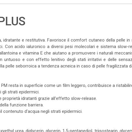
PLUS
idratante e restitutiva. Favorisce il comfort cutaneo della pelle in 
i. Con acido ialuronico a diversi pesi molecolari e sistema slow-re
allantoina e vitamina E che aiutano a promuovere i naturali meccanism
, non untuoso e con effetto lenitivo degli stati irritativi e delle se
lla pelle seborroica a tendenza acneica in caso di pelle fragilizzata 
o PM resta in superficie come un film leggero, contribuisce a ristabili
gli strati epidermici.
proprietà idratanti grazie all'effetto slow-release.
della funzione barriera.
o il contenuto d'acqua negli strati epidermici.
ethyl urea, diglycerin, glycerin, 1,5-pentanediol, triisostearin, glyc