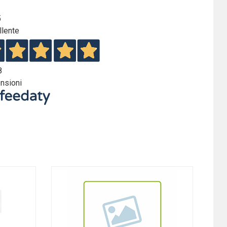
5
llente
8
nsioni