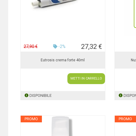
27,32 €
27,90 €
-2%
Eutrosis crema forte 40ml
Nu
METTI IN CARRELLO
DISPONIBILE
DISPON
PROMO
PROMO