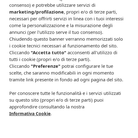
consenso) e potrebbe utilizzare servizi di
Richiudere il contenitore subito dopo l'utilizzo.
marketing/profilazione
, propri e/o di terze parti,
Il periodo di validità si riferisce al prodotto integro e
necessari per offrirti servizi in linea con i tuoi interessi
correttamente conservato.
come la personalizzazione e la misurazione degli
Termine ultimo di conservazione dalla data di produzione, in
annunci (per l'utilizzo serve il tuo consenso).
confezione integra: 24 mesi.
Chiudendo questo banner verranno memorizzati solo
Formato
i cookie tecnici necessari al funzionamento del sito.
Tubo da 30 ml.
Cliccando
"Accetta tutto"
acconsenti all'utilizzo di
tutti i cookie (propri e/o di terze parti).
Cod.
20810031
Cliccando
"Preferenze"
potrai configurare le tue
scelte, che saranno modificabili in ogni momento
Attenzione:
tramite link presente in fondo ad ogni pagina del sito.
Ogni scheda che troverai sul nostro sito è da considerarsi a scopo
Per conoscere tutte le funzionalità e i servizi utilizzati
informativo, utile alla guida dell’acquisto del prodotto. Non
sostituisce né il foglietto illustrativo (o la descrizione riportata sulla
su questo sito (propri e/o di terze parti) puoi
confezione stessa), né il consiglio del medico, specialmente in caso
approfondire consultando la nostra
di possibili allergie o patologie. Vista la difficoltà nell’adeguarsi alle
.
Informativa Cookie
continue modifiche effettuate dalle varie aziende produttrici come
cambio del packaging (colori, dimensioni, contenuto, informazioni) e
i possibili cambiamenti come cambio degli ingredienti e valori
percentuali, Farmacia Cavalieri Shop dichiara di non assumere