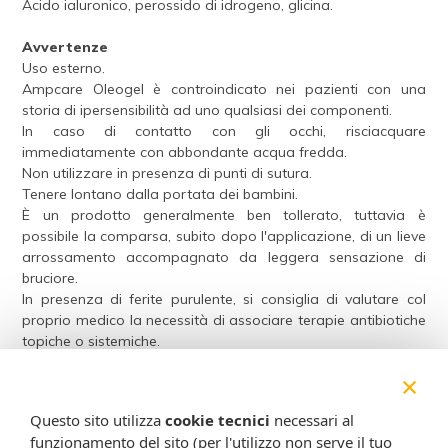
Acido ialuronico, perossido di idrogeno, glicina.
Avvertenze
Uso esterno.
Ampcare Oleogel è controindicato nei pazienti con una
storia di ipersensibilità ad uno qualsiasi dei componenti.
In caso di contatto con gli occhi, risciacquare
immediatamente con abbondante acqua fredda.
Non utilizzare in presenza di punti di sutura.
Tenere lontano dalla portata dei bambini.
È un prodotto generalmente ben tollerato, tuttavia è
possibile la comparsa, subito dopo l'applicazione, di un lieve
arrossamento accompagnato da leggera sensazione di
bruciore.
In presenza di ferite purulente, si consiglia di valutare col
proprio medico la necessità di associare terapie antibiotiche
topiche o sistemiche.
Nel caso di effetti collaterali fastidiosi, contattare il proprio
×
medico o farmacista.
Questo sito utilizza
cookie tecnici
necessari al
Conservazione
funzionamento del sito (per l'utilizzo non serve il tuo
Conservare tra i 5° e i 25° C, lontano da fonti di calore.