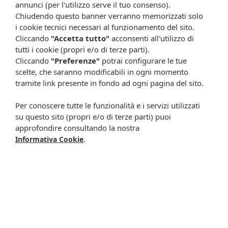
continue modifiche effettuate dalle varie aziende produttrici come
annunci (per l'utilizzo serve il tuo consenso).
cambio del packaging (colori, dimensioni, contenuto, informazioni) e
Chiudendo questo banner verranno memorizzati solo
i possibili cambiamenti come cambio degli ingredienti e valori
i cookie tecnici necessari al funzionamento del sito.
percentuali, Farmacia Cavalieri Shop dichiara di non assumere
Cliccando
"Accetta tutto"
acconsenti all'utilizzo di
alcuna responsabilità in caso di schede prodotto ed immagini non
tutti i cookie (propri e/o di terze parti).
aggiornate in tempo reale e presenza di errori o omissioni. Inoltre
Cliccando
"Preferenze"
potrai configurare le tue
non si assumono responsabilità in caso di qualsiasi problema
scelte, che saranno modificabili in ogni momento
causato dall’accesso delle informazioni riportate sul sito
tramite link presente in fondo ad ogni pagina del sito.
shop.farmaciacavalieri.it.
Per conoscere tutte le funzionalità e i servizi utilizzati
su questo sito (propri e/o di terze parti) puoi
ISCRIVITI ALLA NEWSLETTER
approfondire consultando la nostra
.
Informativa Cookie
Rimani aggiornato su tutte le promozioni