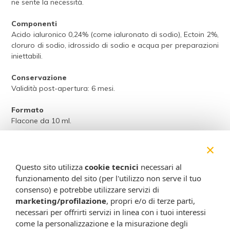
ne sente la necessità.
Componenti
Acido ialuronico 0,24% (come ialuronato di sodio), Ectoin 2%,
cloruro di sodio, idrossido di sodio e acqua per preparazioni
iniettabili.
Conservazione
Validità post-apertura: 6 mesi.
Formato
Flacone da 10 ml.
Cod.
02281IT-IC
×
Attenzione:
Questo sito utilizza
cookie tecnici
necessari al
funzionamento del sito (per l'utilizzo non serve il tuo
Ogni scheda che troverai sul nostro sito è da considerarsi a scopo
consenso) e potrebbe utilizzare servizi di
informativo, utile alla guida dell’acquisto del prodotto. Non
marketing/profilazione
, propri e/o di terze parti,
sostituisce né il foglietto illustrativo (o la descrizione riportata sulla
necessari per offrirti servizi in linea con i tuoi interessi
confezione stessa), né il consiglio del medico, specialmente in caso
di possibili allergie o patologie. Vista la difficoltà nell’adeguarsi alle
come la personalizzazione e la misurazione degli