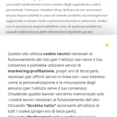
i possibili cambiamenti come cambio degli ingredienti e valori
percentuali, Farmacia Cavalieri Shop dichiara di non assumere
alcuna responsabilità in caso di schede prodotto ed immagini non
aggiornate in tempo reale e presenza di errori o omissioni. Inoltre
non si assumono responsabilità in caso di qualsiasi problema
causato dall’accesso delle informazioni riportate sul sito
shop.farmaciacavalieri.it.
×
Questo sito utilizza
cookie tecnici
necessari al
ISCRIVITI ALLA NEWSLETTER
funzionamento del sito (per l'utilizzo non serve il tuo
consenso) e potrebbe utilizzare servizi di
Rimani aggiornato su tutte le promozioni
marketing/profilazione
, propri e/o di terze parti,
necessari per offrirti servizi in linea con i tuoi interessi
come la personalizzazione e la misurazione degli
annunci (per l'utilizzo serve il tuo consenso).
Chiudendo questo banner verranno memorizzati solo
i cookie tecnici necessari al funzionamento del sito.
Cliccando
"Accetta tutto"
acconsenti all'utilizzo di
tutti i cookie (propri e/o di terze parti).
Cliccando
"Preferenze"
potrai configurare le tue