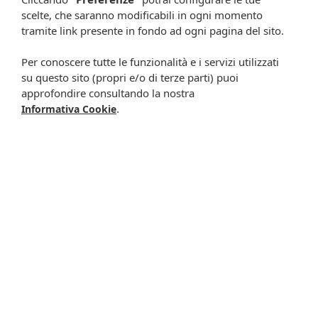
scelte, che saranno modificabili in ogni momento
Resta in contatto:
(informativa sulla privacy)
tramite link presente in fondo ad ogni pagina del sito.
Presta il consenso al trattamento dei propri dati da
parte di Farmacia Cavalieri per finalità di invio,
Per conoscere tutte le funzionalità e i servizi utilizzati
attraverso e-mail, SMS, MMS, fax ed altri mezzi
su questo sito (propri e/o di terze parti) puoi
automatizzati o tradizionali (come telefonate con
approfondire consultando la nostra
.
Informativa Cookie
operatore), di materiale pubblicitario, promozionale, di
comunicazione commerciale, di compimento di ricerche
di mercato e di vendita diretta in relazione a prodotti o
servizi di Farmacia Cavalieri.
Presta il consenso per attività di profilazione al fine di
migliorare l'offerta di prodotti e servizi e per le finalità
meglio specificate nell’informativa.
Iscrivimi
Potrebbero interessarti anche