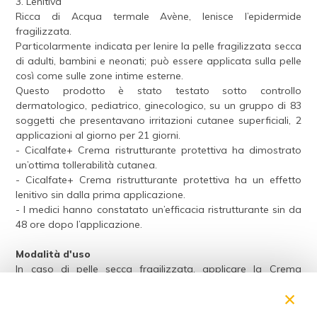
3. Lenitiva
Ricca di Acqua termale Avène, lenisce l’epidermide
fragilizzata.
Particolarmente indicata per lenire la pelle fragilizzata secca
di adulti, bambini e neonati; può essere applicata sulla pelle
così come sulle zone intime esterne.
Questo prodotto è stato testato sotto controllo
dermatologico, pediatrico, ginecologico, su un gruppo di 83
soggetti che presentavano irritazioni cutanee superficiali, 2
applicazioni al giorno per 21 giorni.
- Cicalfate+ Crema ristrutturante protettiva ha dimostrato
un’ottima tollerabilità cutanea.
- Cicalfate+ Crema ristrutturante protettiva ha un effetto
lenitivo sin dalla prima applicazione.
- I medici hanno constatato un’efficacia ristrutturante sin da
48 ore dopo l’applicazione.
Modalità d'uso
In caso di pelle secca fragilizzata, applicare la Crema
ristrutturante protettiva Cicalfate+ 1-2 volte al giorno con un
×
leggero massaggio.