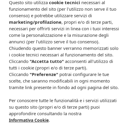
Questo sito utilizza
cookie tecnici
necessari al
Componenti
funzionamento del sito (per l'utilizzo non serve il tuo
Avene thermal spring water (avene aqua), Caprylic/capric
consenso) e potrebbe utilizzare servizi di
triglyceride, Mineral oil (paraffinum liquidum), Glycerin,
marketing/profilazione
, propri e/o di terze parti,
Hydrogenated vegetable oil, Zinco oxide, Propylene glycol,
necessari per offrirti servizi in linea con i tuoi interessi
Polyglyceryl-2 sesquiisostearate, Peg-22/dodecyl glycol
come la personalizzazione e la misurazione degli
copolymer, Aluminum stearate, Aquaphilus dolomiae
annunci (per l'utilizzo serve il tuo consenso).
ferment filtrate, Arginine, Beeswax (cera alba), Copper
Chiudendo questo banner verranno memorizzati solo
sulfate, Magnesium stearate, Magnesium sulfate,
i cookie tecnici necessari al funzionamento del sito.
Microcrystalline wax (cera microcristallina), Tromethamine,
Cliccando
"Accetta tutto"
acconsenti all'utilizzo di
Zinc sulfate.
tutti i cookie (propri e/o di terze parti).
Formato
Cliccando
"Preferenze"
potrai configurare le tue
Disponibile in formato da 40 ml e da 100 ml
scelte, che saranno modificabili in ogni momento
tramite link presente in fondo ad ogni pagina del sito.
Cod.
IT009646 (40 ml)
Per conoscere tutte le funzionalità e i servizi utilizzati
IT009648 (100 ml)
su questo sito (propri e/o di terze parti) puoi
approfondire consultando la nostra
Attenzione:
.
Informativa Cookie
Ogni scheda che troverai sul nostro sito è da considerarsi a scopo
informativo, utile alla guida dell’acquisto del prodotto. Non