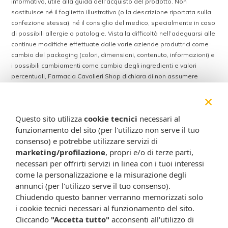
informativo, utile alla guida dell’acquisto del prodotto. Non
sostituisce né il foglietto illustrativo (o la descrizione riportata sulla
confezione stessa), né il consiglio del medico, specialmente in caso
di possibili allergie o patologie. Vista la difficoltà nell’adeguarsi alle
continue modifiche effettuate dalle varie aziende produttrici come
cambio del packaging (colori, dimensioni, contenuto, informazioni) e
i possibili cambiamenti come cambio degli ingredienti e valori
percentuali, Farmacia Cavalieri Shop dichiara di non assumere
alcuna responsabilità in caso di schede prodotto ed immagini non
×
aggiornate in tempo reale e presenza di errori o omissioni. Inoltre
non si assumono responsabilità in caso di qualsiasi problema
Questo sito utilizza
cookie tecnici
necessari al
causato dall’accesso delle informazioni riportate sul sito
funzionamento del sito (per l'utilizzo non serve il tuo
shop.farmaciacavalieri.it.
consenso) e potrebbe utilizzare servizi di
marketing/profilazione
, propri e/o di terze parti,
necessari per offrirti servizi in linea con i tuoi interessi
ISCRIVITI ALLA NEWSLETTER
come la personalizzazione e la misurazione degli
annunci (per l'utilizzo serve il tuo consenso).
Rimani aggiornato su tutte le promozioni
Chiudendo questo banner verranno memorizzati solo
i cookie tecnici necessari al funzionamento del sito.
Cliccando
"Accetta tutto"
acconsenti all'utilizzo di