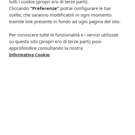
tutti i cookie (propri e/o di terze parti).
Cliccando
"Preferenze"
potrai configurare le tue
scelte, che saranno modificabili in ogni momento
tramite link presente in fondo ad ogni pagina del sito.
Per conoscere tutte le funzionalità e i servizi utilizzati
Resta in contatto:
(informativa sulla privacy)
su questo sito (propri e/o di terze parti) puoi
approfondire consultando la nostra
Presta il consenso al trattamento dei propri dati da
.
Informativa Cookie
parte di Farmacia Cavalieri per finalità di invio,
attraverso e-mail, SMS, MMS, fax ed altri mezzi
automatizzati o tradizionali (come telefonate con
operatore), di materiale pubblicitario, promozionale, di
comunicazione commerciale, di compimento di ricerche
di mercato e di vendita diretta in relazione a prodotti o
servizi di Farmacia Cavalieri.
Presta il consenso per attività di profilazione al fine di
migliorare l'offerta di prodotti e servizi e per le finalità
meglio specificate nell’informativa.