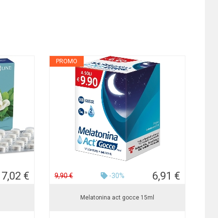
PROMO
17,02 €
6,91 €
9,90 €
-30%
Melatonina act gocce 15ml