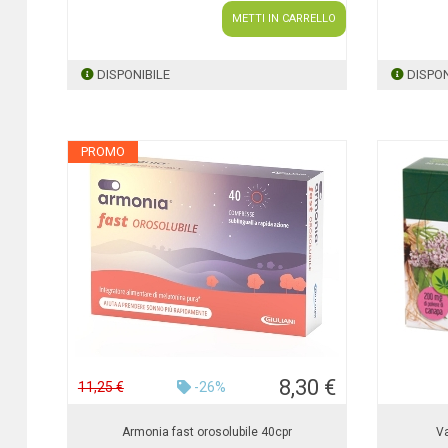
METTI IN CARRELLO
DISPONIBILE
DISPON
PROMO
8,30 €
11,25 €
-26%
Armonia fast orosolubile 40cpr
Va