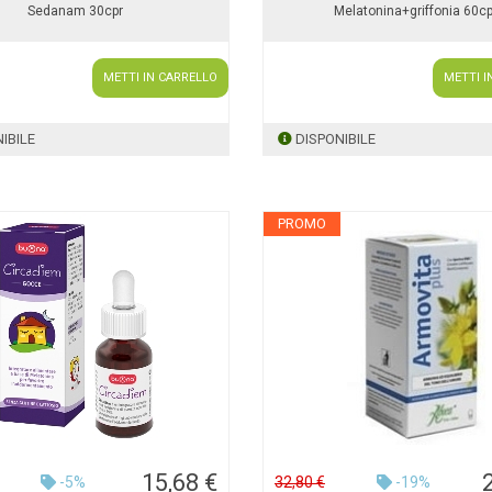
Sedanam 30cpr
Melatonina+griffonia 60cp
METTI IN CARRELLO
METTI I
IBILE
DISPONIBILE
PROMO
15,68 €
-5%
32,80 €
-19%