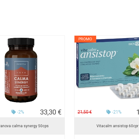
PROMO
33,30 €
-2%
21,50 €
-21%
ranova calma synergy 50cps
Vitacalm ansistop 60cpr