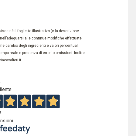
ce né il foglietto illustrativo (o la descrizione
à nell’adeguarsi alle continue modifiche effettuate
e cambio degli ingredienti e valori percentuali,
po reale e presenza di errori o omissioni. Inoltre
acavalieri.it.
5
llente
7
nsioni