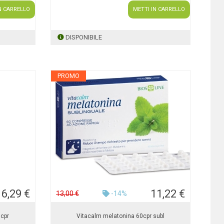
N CARRELLO
METTI IN CARRELLO
DISPONIBILE
PROMO
16,29 €
11,22 €
13,00 €
-14%
cpr
Vitacalm melatonina 60cpr subl