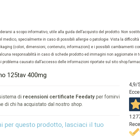
rarsi a scopo informativo, utile alla guida dell’acquisto del prodotto. Non sostituis
el medico, specialmente in caso di possibili allergie o patologie. Vista la difficolt
kaging (colori, dimensioni, contenuto, informazioni) e i possibili cambiamenti com
lcuna responsabilità in caso di schede prodotto ed immagini non aggiornate in tem
 problema causato dall’accesso delle informazioni riportate sul sito shop.farmaci
ino 125tav 400mg
4,9
/
Ecce
 sistema di
recensioni certificate Feedaty
per fornirvi
e di chi ha acquistato dal nostro shop.
1.27
per questo prodotto, lasciaci il tuo
Rece