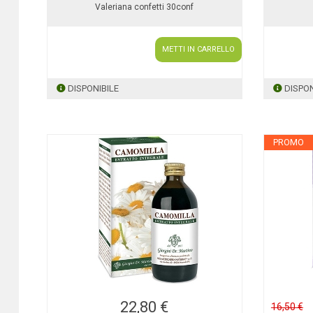
Valeriana confetti 30conf
METTI IN CARRELLO
DISPONIBILE
DISPON
PROMO
22,80 €
16,50 €