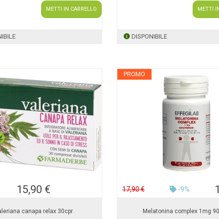
METTI IN CARRELLO
METTI I
IBILE
DISPONIBILE
PROMO
15,90 €
17,90 €
-9%
leriana canapa relax 30cpr
Melatonina complex 1mg 90