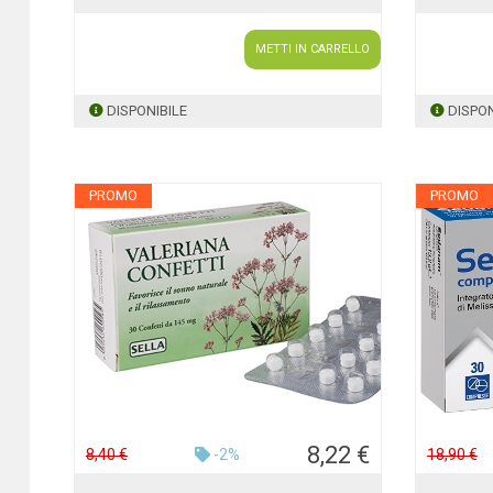
METTI IN CARRELLO
DISPONIBILE
DISPON
PROMO
PROMO
8,22 €
8,40 €
-2%
18,90 €