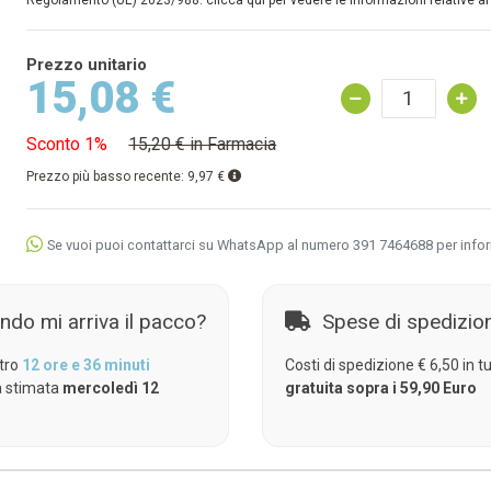
Regolamento (UE) 2023/988: clicca qui per vedere le informazioni relative al
Prezzo unitario
15,08 €
Sconto 1%
15,20 € in Farmacia
Prezzo più basso recente:
9,97 €
Se vuoi puoi contattarci su WhatsApp al numero 391 7464688 per info
ndo mi arriva il pacco?
Spese di spedizio
tro
12 ore e 36 minuti
Costi di spedizione € 6,50 in tut
 stimata
mercoledì 12
gratuita sopra i 59,90 Euro