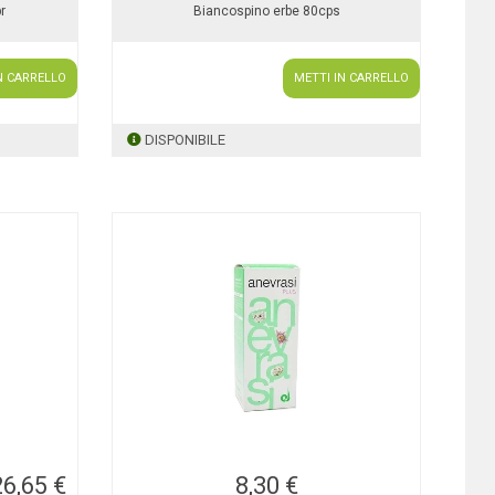
r
Biancospino erbe 80cps
N CARRELLO
METTI IN CARRELLO
DISPONIBILE
26,65 €
8,30 €