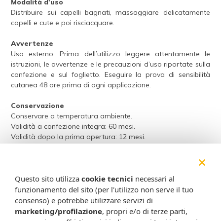
Modalità d'uso
Distribuire sui capelli bagnati, massaggiare delicatamente
capelli e cute e poi risciacquare.
Avvertenze
Uso esterno. Prima dell’utilizzo leggere attentamente le
istruzioni, le avvertenze e le precauzioni d’uso riportate sulla
confezione e sul foglietto. Eseguire la prova di sensibilità
cutanea 48 ore prima di ogni applicazione.
Conservazione
Conservare a temperatura ambiente.
Validità a confezione integra: 60 mesi.
Validità dopo la prima apertura: 12 mesi.
×
Formato
Disponibile in flaconi da 200 ml e da 400 ml.
Questo sito utilizza
cookie tecnici
necessari al
Cod.
funzionamento del sito (per l'utilizzo non serve il tuo
I71V00010 (200 ml)
consenso) e potrebbe utilizzare servizi di
I71V00020 (400 ml)
marketing/profilazione
, propri e/o di terze parti,