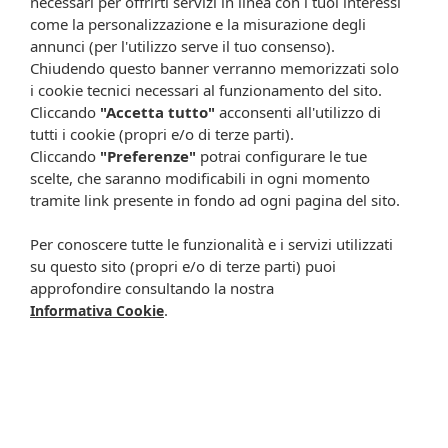
necessari per offrirti servizi in linea con i tuoi interessi
Attenzione:
come la personalizzazione e la misurazione degli
annunci (per l'utilizzo serve il tuo consenso).
Ogni scheda che troverai sul nostro sito è da considerarsi a scopo
Chiudendo questo banner verranno memorizzati solo
informativo, utile alla guida dell’acquisto del prodotto. Non
i cookie tecnici necessari al funzionamento del sito.
sostituisce né il foglietto illustrativo (o la descrizione riportata sulla
Cliccando
"Accetta tutto"
acconsenti all'utilizzo di
confezione stessa), né il consiglio del medico, specialmente in caso
di possibili allergie o patologie. Vista la difficoltà nell’adeguarsi alle
tutti i cookie (propri e/o di terze parti).
continue modifiche effettuate dalle varie aziende produttrici come
Cliccando
"Preferenze"
potrai configurare le tue
cambio del packaging (colori, dimensioni, contenuto, informazioni) e
scelte, che saranno modificabili in ogni momento
i possibili cambiamenti come cambio degli ingredienti e valori
tramite link presente in fondo ad ogni pagina del sito.
percentuali, Farmacia Cavalieri Shop dichiara di non assumere
alcuna responsabilità in caso di schede prodotto ed immagini non
Per conoscere tutte le funzionalità e i servizi utilizzati
aggiornate in tempo reale e presenza di errori o omissioni. Inoltre
su questo sito (propri e/o di terze parti) puoi
non si assumono responsabilità in caso di qualsiasi problema
approfondire consultando la nostra
causato dall’accesso delle informazioni riportate sul sito
.
Informativa Cookie
shop.farmaciacavalieri.it.
ISCRIVITI ALLA NEWSLETTER
Rimani aggiornato su tutte le promozioni