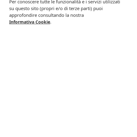
Per conoscere tutte le funzionalità e i servizi utilizzati
Iscrivimi
su questo sito (propri e/o di terze parti) puoi
approfondire consultando la nostra
.
Informativa Cookie
Potrebbero interessarti anche
-9%
-2%
Restivoil derma expert
Triconac shampoo
siero
antiforfora
18,90 €
17,18 €
13,40 €
13,10 €
Metti nel carrello
Metti nel carrello