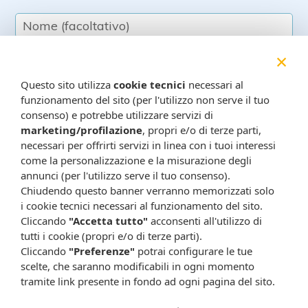
×
Questo sito utilizza
cookie tecnici
necessari al
Resta in contatto:
(informativa sulla privacy)
funzionamento del sito (per l'utilizzo non serve il tuo
consenso) e potrebbe utilizzare servizi di
Presta il consenso al trattamento dei propri dati da
marketing/profilazione
, propri e/o di terze parti,
parte di Farmacia Cavalieri per finalità di invio,
necessari per offrirti servizi in linea con i tuoi interessi
attraverso e-mail, SMS, MMS, fax ed altri mezzi
come la personalizzazione e la misurazione degli
automatizzati o tradizionali (come telefonate con
annunci (per l'utilizzo serve il tuo consenso).
operatore), di materiale pubblicitario, promozionale, di
Chiudendo questo banner verranno memorizzati solo
i cookie tecnici necessari al funzionamento del sito.
comunicazione commerciale, di compimento di ricerche
Cliccando
"Accetta tutto"
acconsenti all'utilizzo di
di mercato e di vendita diretta in relazione a prodotti o
tutti i cookie (propri e/o di terze parti).
servizi di Farmacia Cavalieri.
Cliccando
"Preferenze"
potrai configurare le tue
Presta il consenso per attività di profilazione al fine di
scelte, che saranno modificabili in ogni momento
migliorare l'offerta di prodotti e servizi e per le finalità
tramite link presente in fondo ad ogni pagina del sito.
meglio specificate nell’informativa.