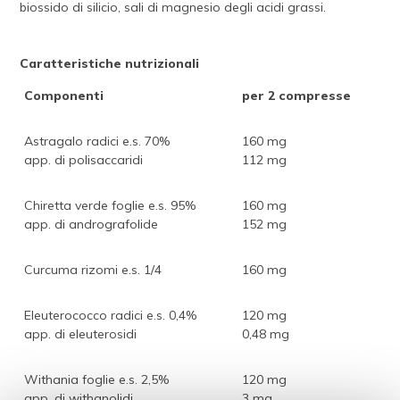
biossido di silicio, sali di magnesio degli acidi grassi.
Caratteristiche nutrizionali
Componenti
per 2 compresse
Astragalo radici e.s. 70%
160 mg
app. di polisaccaridi
112 mg
Chiretta verde foglie e.s. 95%
160 mg
app. di andrografolide
152 mg
Curcuma rizomi e.s. 1/4
160 mg
Eleuterococco radici e.s. 0,4%
120 mg
app. di eleuterosidi
0,48 mg
Withania foglie e.s. 2,5%
120 mg
app. di withanolidi
3 mg