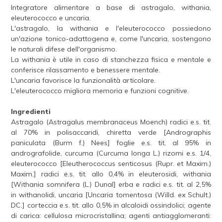
Integratore alimentare a base di astragalo, withania,
eleuterococco e uncaria.
L'astragalo, la withania e l'eleuterococco possiedono
un'azione tonico-adattogena e, come l'uncaria, sostengono
le naturali difese dell'organismo.
La withania è utile in caso di stanchezza fisica e mentale e
conferisce rilassamento e benessere mentale.
L'uncaria favorisce la funzionalità articolare.
L'eleuterococco migliora memoria e funzioni cognitive.
Ingredienti
Astragalo (Astragalus membranaceus Moench) radici e.s. tit.
al 70% in polisaccaridi, chiretta verde [Andrographis
paniculata (Burm f.) Nees] foglie e.s. tit. al 95% in
andrografolide, curcuma (Curcuma longa L.) rizomi e.s. 1/4,
eleuterococco [Eleutherococcus senticosus (Rupr. et Maxim.)
Maxim.] radici e.s. tit. allo 0,4% in eleuterosidi, withania
[Withania somnifera (L.) Dunal] erba e radici e.s. tit. al 2,5%
in withanolidi, uncaria [Uncaria tomentosa (Willd. ex Schult.)
DC.] corteccia e.s. tit. allo 0,5% in alcaloidi ossindolici; agente
di carica: cellulosa microcristallina; agenti antiagglomeranti: