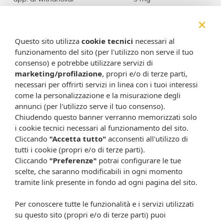
×
Uncaria corteccia e.s. 0,5%
80 mg
app. di alcaloidi ossindolici
0,4 mg
Questo sito utilizza
cookie tecnici
necessari al
funzionamento del sito (per l'utilizzo non serve il tuo
consenso) e potrebbe utilizzare servizi di
Modalità d'uso
marketing/profilazione
, propri e/o di terze parti,
Una compressa due volte al giorno, preferibilmente lontano
dai pasti.
necessari per offrirti servizi in linea con i tuoi interessi
come la personalizzazione e la misurazione degli
Avvertenze
annunci (per l'utilizzo serve il tuo consenso).
Non superare la dose giornaliera consigliata. Tenere fuori
Chiudendo questo banner verranno memorizzati solo
dalla portata dei bambini al di sotto dei 3 anni di età. Gli
i cookie tecnici necessari al funzionamento del sito.
integratori alimentari non vanno intesi come sostituti di una
Cliccando
"Accetta tutto"
acconsenti all'utilizzo di
dieta variata ed equilibrata e di uno stile di vita sano.
tutti i cookie (propri e/o di terze parti).
In caso di alterazioni della funzione epatica, biliare o di
Cliccando
"Preferenze"
potrai configurare le tue
calcolosi delle vie biliari, l'uso del prodotto è sconsigliato. Se
scelte, che saranno modificabili in ogni momento
si stanno assumendo farmaci, è opportuno sentire il parere
tramite link presente in fondo ad ogni pagina del sito.
del medico. Non utilizzare in gravidanza e allattamento. Non
utilizzare per periodi prolungati senza consultare il medico.
Per conoscere tutte le funzionalità e i servizi utilizzati
su questo sito (propri e/o di terze parti) puoi
Conservazione