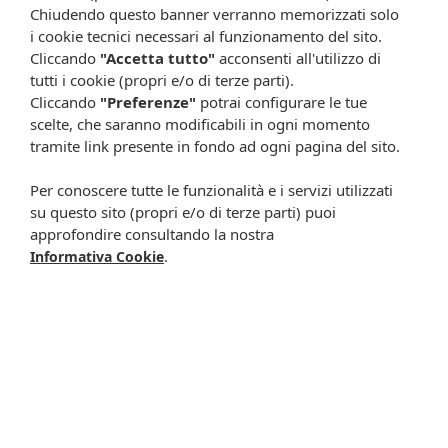
Chiudendo questo banner verranno memorizzati solo
i possibili cambiamenti come cambio degli ingredienti e valori
i cookie tecnici necessari al funzionamento del sito.
percentuali, Farmacia Cavalieri Shop dichiara di non assumere
Cliccando
"Accetta tutto"
acconsenti all'utilizzo di
alcuna responsabilità in caso di schede prodotto ed immagini non
aggiornate in tempo reale e presenza di errori o omissioni. Inoltre
tutti i cookie (propri e/o di terze parti).
non si assumono responsabilità in caso di qualsiasi problema
Cliccando
"Preferenze"
potrai configurare le tue
causato dall’accesso delle informazioni riportate sul sito
scelte, che saranno modificabili in ogni momento
shop.farmaciacavalieri.it.
tramite link presente in fondo ad ogni pagina del sito.
Per conoscere tutte le funzionalità e i servizi utilizzati
su questo sito (propri e/o di terze parti) puoi
ISCRIVITI ALLA NEWSLETTER
approfondire consultando la nostra
.
Informativa Cookie
Rimani aggiornato su tutte le promozioni