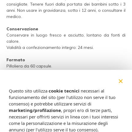
consigliate. Tenere fuori dalla portata dei bambini sotto i 3
anni. Non usare in gravidanza, sotto i 12 anni, o consultare il
medico.
Conservazione
Conservare in luogo fresco e asciutto, lontano da fonti di
calore.
Validità a confezionamento integro: 24 mesi.
Formato
Pilloliera da 60 capsule.
Peso netto: 29,4 g.
×
Attenzione:
Questo sito utilizza
cookie tecnici
necessari al
Ogni scheda che troverai sul nostro sito è da considerarsi a scopo
funzionamento del sito (per l'utilizzo non serve il tuo
informativo, utile alla guida dell’acquisto del prodotto. Non
consenso) e potrebbe utilizzare servizi di
sostituisce né il foglietto illustrativo (o la descrizione riportata sulla
marketing/profilazione
, propri e/o di terze parti,
confezione stessa), né il consiglio del medico, specialmente in caso
necessari per offrirti servizi in linea con i tuoi interessi
di possibili allergie o patologie. Vista la difficoltà nell’adeguarsi alle
come la personalizzazione e la misurazione degli
continue modifiche effettuate dalle varie aziende produttrici come
annunci (per l'utilizzo serve il tuo consenso).
cambio del packaging (colori, dimensioni, contenuto, informazioni) e