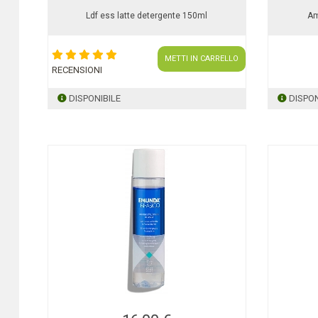
Ldf ess latte detergente 150ml
Am
METTI IN CARRELLO
RECENSIONI
DISPONIBILE
DISPON