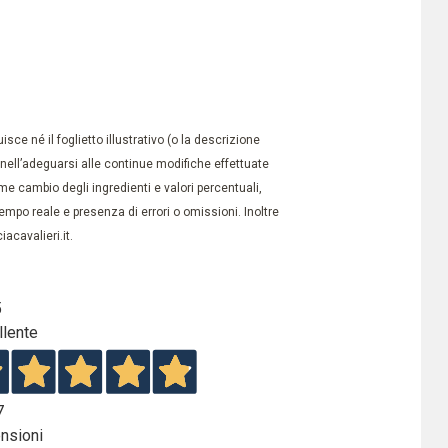
ce né il foglietto illustrativo (o la descrizione
à nell’adeguarsi alle continue modifiche effettuate
e cambio degli ingredienti e valori percentuali,
po reale e presenza di errori o omissioni. Inoltre
acavalieri.it.
5
llente
7
nsioni