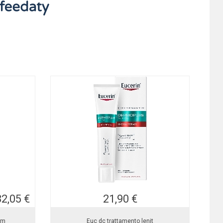
82,05 €
21,90 €
pm
Euc dc trattamento lenit