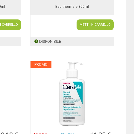
0ml
Eau thermale 300ml
N CARRELLO
METTI IN CARRELLO
DISPONIBILE
PROMO