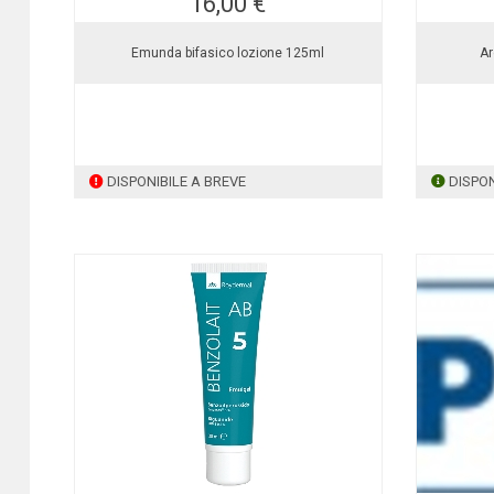
16,00 €
Emunda bifasico lozione 125ml
Ar
DISPONIBILE A BREVE
DISPON