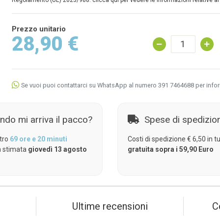
Regolamento (UE) 2023/988: clicca qui per vedere le informazioni relative al
Prezzo unitario
28,90 €
Se vuoi puoi contattarci su WhatsApp al numero 391 7464688 per info
ndo mi arriva il pacco?
Spese di spedizio
tro
69 ore e 20 minuti
Costi di spedizione € 6,50 in tut
 stimata
giovedì 13 agosto
gratuita sopra i 59,90 Euro
Ultime recensioni
C