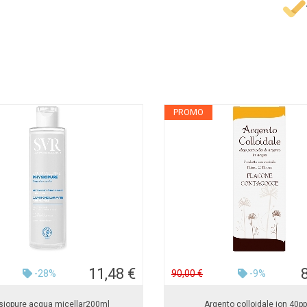
PROMO
11,48 €
-28%
90,00 €
-9%
siopure acqua micellar200ml
Argento colloidale ion 40p