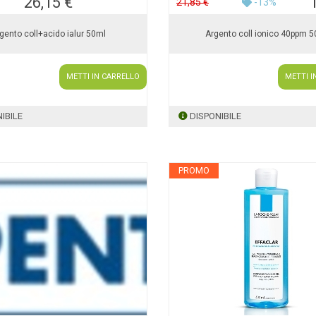
26,15 €
21,85 €
-13%
gento coll+acido ialur 50ml
Argento coll ionico 40ppm 
METTI IN CARRELLO
METTI I
IBILE
DISPONIBILE
PROMO