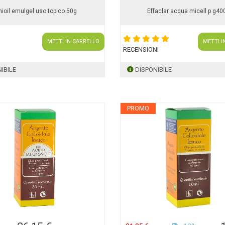
ioil emulgel uso topico 50g
Effaclar acqua micell p g40
METTI IN CARRELLO
METTI I
RECENSIONI
IBILE
DISPONIBILE
PROMO