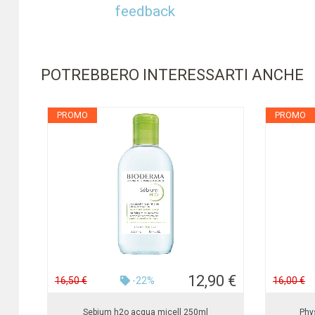
feedback
POTREBBERO INTERESSARTI ANCHE
PROMO
PROMO
12,90 €
16,50 €
-22%
16,00 €
Sebium h2o acqua micell 250ml
Phy