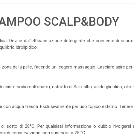
HAMPOO SCALP&BODY
 Device dall’efficace azione detergente che consente di ridurre 
ilibrio idrolipidico.
la zona della pelle, facendo un leggero massaggio. Lasciare agire per 
 di scisto sodio solfonato), estratto di Salix alba, acido glicolico, oli
re con acqua fresca. Esclusivamente per uso topico esterno. Tenere f
di sotto di 28°C. Per qualsiasi informazione o dubbio rivolgersi 
ni di conservazione: non superiore a 25 °C.