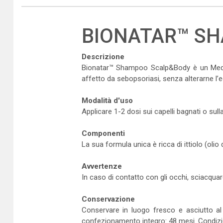
BIONATAR™ S
Descrizione
Bionatar™ Shampoo Scalp&Body è un Medical
affetto da sebopsoriasi, senza alterarne l’equ
Modalità d'uso
Applicare 1-2 dosi sui capelli bagnati o sul
Componenti
La sua formula unica è ricca di ittiolo (olio
Avvertenze
In caso di contatto con gli occhi, sciacqua
Conservazione
Conservare in luogo fresco e asciutto al 
confezionamento integro: 48 mesi. Condizio