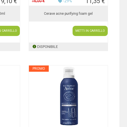
19,10 €
11,35 €
16,00 €
-29%
50ml
Cerave acne purifying foam gel
N CARRELLO
METTI IN CARRELLO
DISPONIBILE
PROMO