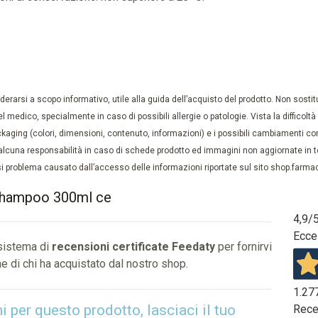
rarsi a scopo informativo, utile alla guida dell’acquisto del prodotto. Non sostituis
el medico, specialmente in caso di possibili allergie o patologie. Vista la difficolt
kaging (colori, dimensioni, contenuto, informazioni) e i possibili cambiamenti com
lcuna responsabilità in caso di schede prodotto ed immagini non aggiornate in tem
 problema causato dall’accesso delle informazioni riportate sul sito shop.farmaci
 shampoo 300ml ce
4,9
/
Ecce
 sistema di
recensioni certificate Feedaty
per fornirvi
e di chi ha acquistato dal nostro shop.
1.27
per questo prodotto, lasciaci il tuo
Rece