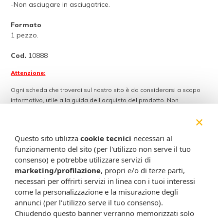
-Non asciugare in asciugatrice.
Formato
1 pezzo.
Cod.
10888
Attenzione:
Ogni scheda che troverai sul nostro sito è da considerarsi a scopo
informativo, utile alla guida dell’acquisto del prodotto. Non
sostituisce né il foglietto illustrativo (o la descrizione riportata sulla
×
confezione stessa), né il consiglio del medico, specialmente in caso
di possibili allergie o patologie. Vista la difficoltà nell’adeguarsi alle
Questo sito utilizza
cookie tecnici
necessari al
continue modifiche effettuate dalle varie aziende produttrici come
funzionamento del sito (per l'utilizzo non serve il tuo
cambio del packaging (colori, dimensioni, contenuto, informazioni) e
consenso) e potrebbe utilizzare servizi di
i possibili cambiamenti come cambio degli ingredienti e valori
marketing/profilazione
, propri e/o di terze parti,
percentuali, Farmacia Cavalieri Shop dichiara di non assumere
necessari per offrirti servizi in linea con i tuoi interessi
alcuna responsabilità in caso di schede prodotto ed immagini non
come la personalizzazione e la misurazione degli
aggiornate in tempo reale e presenza di errori o omissioni. Inoltre
annunci (per l'utilizzo serve il tuo consenso).
non si assumono responsabilità in caso di qualsiasi problema
Chiudendo questo banner verranno memorizzati solo
causato dall’accesso delle informazioni riportate sul sito