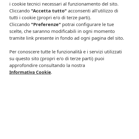
shop.farmaciacavalieri.it.
i cookie tecnici necessari al funzionamento del sito.
Cliccando
"Accetta tutto"
acconsenti all'utilizzo di
tutti i cookie (propri e/o di terze parti).
Cliccando
"Preferenze"
potrai configurare le tue
ISCRIVITI ALLA NEWSLETTER
scelte, che saranno modificabili in ogni momento
tramite link presente in fondo ad ogni pagina del sito.
Rimani aggiornato su tutte le promozioni
Per conoscere tutte le funzionalità e i servizi utilizzati
su questo sito (propri e/o di terze parti) puoi
approfondire consultando la nostra
.
Informativa Cookie
Resta in contatto:
(informativa sulla privacy)
Presta il consenso al trattamento dei propri dati da
parte di Farmacia Cavalieri per finalità di invio,
attraverso e-mail, SMS, MMS, fax ed altri mezzi
automatizzati o tradizionali (come telefonate con