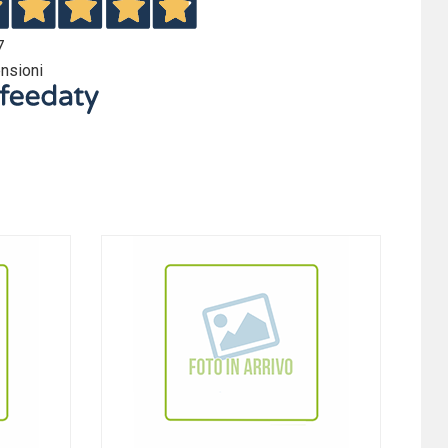
7
nsioni