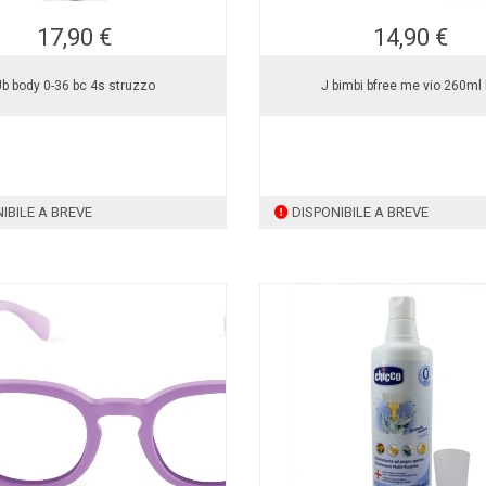
17,90 €
14,90 €
Jb body 0-36 bc 4s struzzo
J bimbi bfree me vio 260ml 
IBILE A BREVE
DISPONIBILE A BREVE