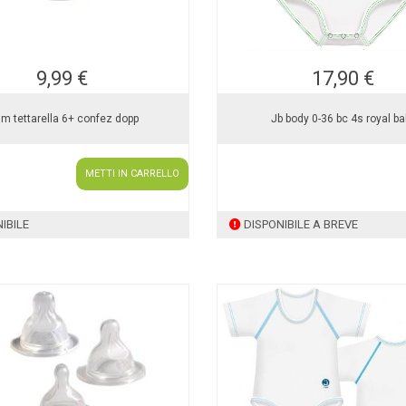
9,99 €
17,90 €
m tettarella 6+ confez dopp
Jb body 0-36 bc 4s royal ba
METTI IN CARRELLO
IBILE
DISPONIBILE A BREVE