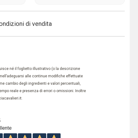
ondizioni di vendita
ce né il foglietto illustrativo (o la descrizione
à nell’adeguarsi alle continue modifiche effettuate
e cambio degli ingredienti e valori percentuali,
po reale e presenza di errori o omissioni. Inoltre
acavalieri.it.
5
llente