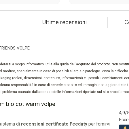
Ultime recensioni
C
FRIENDS VOLPE
rarsi a scopo informativo, utile alla guida dell’acquisto del prodotto. Non sostituis
el medico, specialmente in caso di possibili allergie o patologie. Vista la difficolt
kaging (colori, dimensioni, contenuto, informazioni) e i possibili cambiamenti com
lcuna responsabilità in caso di schede prodotto ed immagini non aggiornate in tem
 problema causato dall’accesso delle informazioni riportate sul sito shop.farmaci
6m bio cot warm volpe
4,9
/
Ecce
 sistema di
recensioni certificate Feedaty
per fornirvi