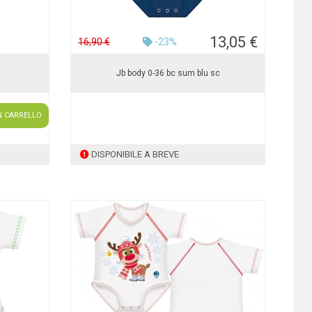
13,05 €
16,90 €
-23%
Jb body 0-36 bc sum blu sc
N CARRELLO
DISPONIBILE A BREVE