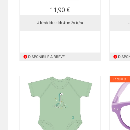
11,90 €
J bimbi bfree bh 4+m 2s tr/ra
DISPONIBILE A BREVE
DISPON
PROMO