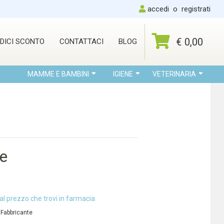
accedi
o
registrati
€ 0,00
DICI SCONTO
CONTATTACI
BLOG
MAMME E BAMBINI
IGIENE
VETERINARIA
pe
al prezzo che trovi in farmacia
 Fabbricante