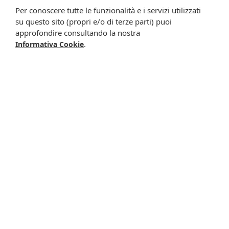
migliorare l'offerta di prodotti e servizi e per le finalità
Per conoscere tutte le funzionalità e i servizi utilizzati
meglio specificate nell’informativa.
su questo sito (propri e/o di terze parti) puoi
approfondire consultando la nostra
Iscrivimi
.
Informativa Cookie
Potrebbero interessarti anche
-3%
-24%
Drenafort 250ml
Adiprox advanced
20,00 €
19,40 €
50cps