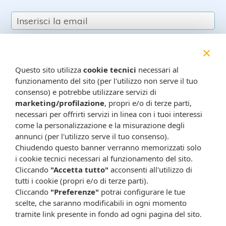
×
Questo sito utilizza
cookie tecnici
necessari al
funzionamento del sito (per l'utilizzo non serve il tuo
consenso) e potrebbe utilizzare servizi di
Resta in contatto:
marketing/profilazione
(informativa sulla privacy)
, propri e/o di terze parti,
necessari per offrirti servizi in linea con i tuoi interessi
Presta il consenso al trattamento dei propri dati da
come la personalizzazione e la misurazione degli
parte di Farmacia Cavalieri per finalità di invio,
annunci (per l'utilizzo serve il tuo consenso).
attraverso e-mail, SMS, MMS, fax ed altri mezzi
Chiudendo questo banner verranno memorizzati solo
automatizzati o tradizionali (come telefonate con
i cookie tecnici necessari al funzionamento del sito.
operatore), di materiale pubblicitario, promozionale, di
Cliccando
"Accetta tutto"
acconsenti all'utilizzo di
tutti i cookie (propri e/o di terze parti).
comunicazione commerciale, di compimento di ricerche
Cliccando
"Preferenze"
potrai configurare le tue
di mercato e di vendita diretta in relazione a prodotti o
scelte, che saranno modificabili in ogni momento
servizi di Farmacia Cavalieri.
tramite link presente in fondo ad ogni pagina del sito.
Presta il consenso per attività di profilazione al fine di