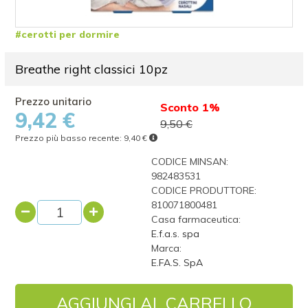
#cerotti per dormire
Breathe right classici 10pz
Sconto 1%
9,42 €
9,50 €
Prezzo più basso recente:
9,40 €
CODICE MINSAN:
982483531
CODICE PRODUTTORE:
810071800481
Casa farmaceutica:
E.f.a.s. spa
Marca:
E.FA.S. SpA
AGGIUNGI AL CARRELLO