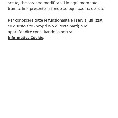
scelte, che saranno modificabili in ogni momento
Presta il consenso al trattamento dei propri dati da
tramite link presente in fondo ad ogni pagina del sito.
parte di Farmacia Cavalieri per finalità di invio,
Per conoscere tutte le funzionalità e i servizi utilizzati
attraverso e-mail, SMS, MMS, fax ed altri mezzi
su questo sito (propri e/o di terze parti) puoi
automatizzati o tradizionali (come telefonate con
approfondire consultando la nostra
operatore), di materiale pubblicitario, promozionale, di
.
Informativa Cookie
comunicazione commerciale, di compimento di ricerche
di mercato e di vendita diretta in relazione a prodotti o
servizi di Farmacia Cavalieri.
Presta il consenso per attività di profilazione al fine di
migliorare l'offerta di prodotti e servizi e per le finalità
meglio specificate nell’informativa.
Iscrivimi
Potrebbero interessarti anche