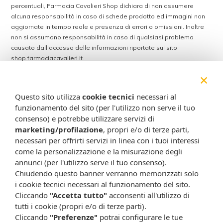
percentuali, Farmacia Cavalieri Shop dichiara di non assumere
alcuna responsabilità in caso di schede prodotto ed immagini non
aggiornate in tempo reale e presenza di errori o omissioni. Inoltre
non si assumono responsabilità in caso di qualsiasi problema
causato dall’accesso delle informazioni riportate sul sito
shop.farmaciacavalieri.it.
×
Questo sito utilizza
cookie tecnici
necessari al
ISCRIVITI ALLA NEWSLETTER
funzionamento del sito (per l'utilizzo non serve il tuo
Rimani aggiornato su tutte le promozioni
consenso) e potrebbe utilizzare servizi di
marketing/profilazione
, propri e/o di terze parti,
necessari per offrirti servizi in linea con i tuoi interessi
come la personalizzazione e la misurazione degli
annunci (per l'utilizzo serve il tuo consenso).
Chiudendo questo banner verranno memorizzati solo
i cookie tecnici necessari al funzionamento del sito.
Cliccando
"Accetta tutto"
acconsenti all'utilizzo di
tutti i cookie (propri e/o di terze parti).
Cliccando
"Preferenze"
potrai configurare le tue
Resta in contatto:
(informativa sulla privacy)