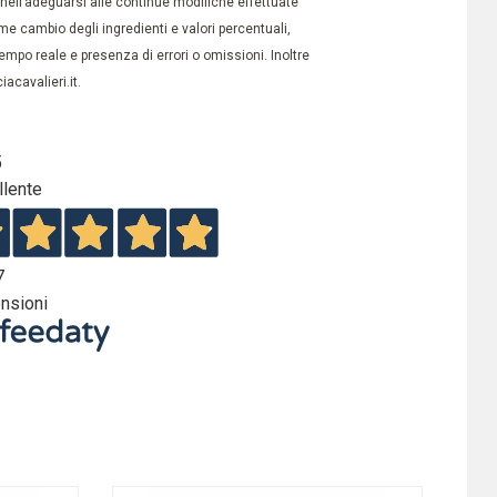
à nell’adeguarsi alle continue modifiche effettuate
e cambio degli ingredienti e valori percentuali,
po reale e presenza di errori o omissioni. Inoltre
acavalieri.it.
5
llente
7
nsioni