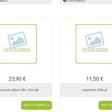
IBILE
DISPONIBILE
23,90 €
11,50 €
senicum album 9lm 10ml gtt
Luesinum 200k gl
METTI IN CARRELLO
METTI I