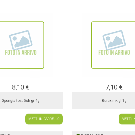
8,10 €
7,10 €
Spongia tost 5ch gr 4g
Borax mk gl 1g
METTI IN CARRELLO
METTI I