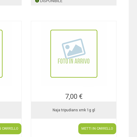
DISPONIBILE
7,00 €
Naja tripudians xmk 1g gl
N CARRELLO
METTI IN CARRELLO