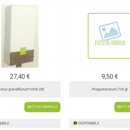
27,40 €
9,50 €
ctus grandiflorus*10mk 20f
Progesteronum 7ch gl
METTI IN CARRELLO
METTI I
IBILE
DISPONIBILE