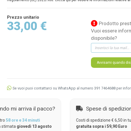
Regolamento (UE) 2023/988: clicca qui per vedere le informazioni relative al
Prezzo unitario
33,00 €
Prodotto prest
Vuoi essere infor
disponibile?
Avvisami quando disp
Se vuoi puoi contattarci su WhatsApp al numero 391 7464688 per info
ndo mi arriva il pacco?
Spese di spedizio
tro
58 ore e 34 minuti
Costi di spedizione € 6,50 in tut
 stimata
giovedì 13 agosto
gratuita sopra i 59,90 Euro