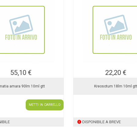
55,10 €
22,20 €
gnatia amara 90lm 10ml gtt
Kreosotum 18lm 10ml gt
METTI IN CARRELLO
IBILE
DISPONIBILE A BREVE