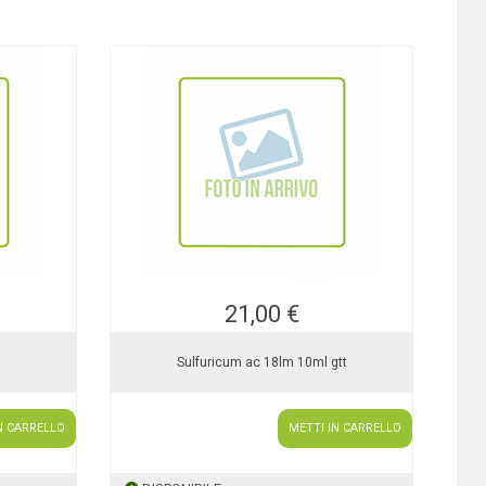
21,00 €
Sulfuricum ac 18lm 10ml gtt
N CARRELLO
METTI IN CARRELLO