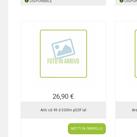
DISPONIBILE
DISPON
26,90 €
Anti cd 49 d 030lm pl20f ial
Ar
METTI IN CARRELLO