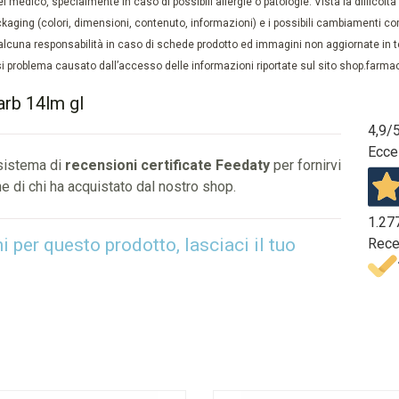
el medico, specialmente in caso di possibili allergie o patologie. Vista la difficolt
kaging (colori, dimensioni, contenuto, informazioni) e i possibili cambiamenti com
lcuna responsabilità in caso di schede prodotto ed immagini non aggiornate in tem
 problema causato dall’accesso delle informazioni riportate sul sito shop.farmaci
arb 14lm gl
4,9
/
Ecce
 sistema di
recensioni certificate Feedaty
per fornirvi
e di chi ha acquistato dal nostro shop.
1.27
per questo prodotto, lasciaci il tuo
Rece