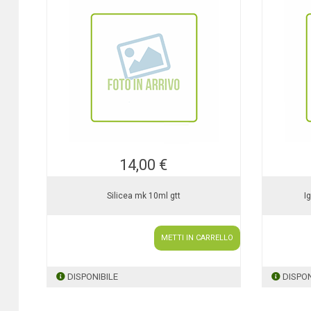
14,00 €
Silicea mk 10ml gtt
I
METTI IN CARRELLO
DISPONIBILE
DISPON