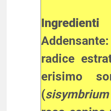
Ingredienti
Addensante:
radice estra
erisimo so
(
sisymbrium 