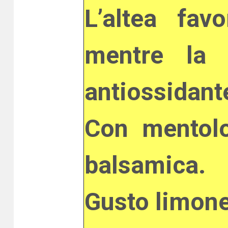
L’altea fav
mentre la 
antiossidant
Con mentolo
balsamica.
Gusto limone