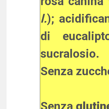
rosa canina f
l.
); acidifica
di eucalipt
sucralosio.
Senza zucch
Senza
glutin