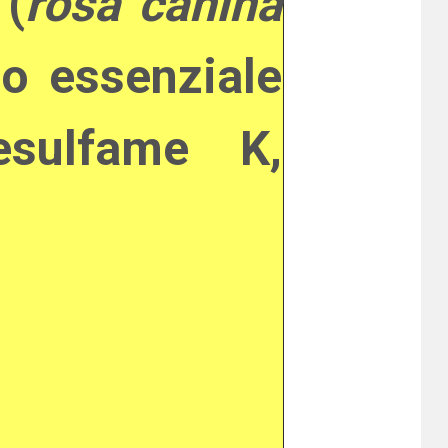
 (
rosa canina
lio essenziale
cesulfame K,