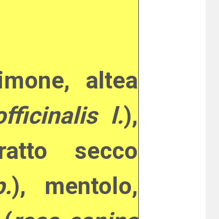
imone, altea
fficinalis l.
),
ratto secco
.
), mentolo,