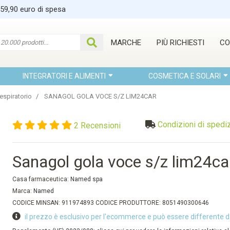
 59,90 euro di spesa
MARCHE
PIÙ RICHIESTI
CO
INTEGRATORI E ALIMENTI
COSMETICA E SOLARI
espiratorio
SANAGOL GOLA VOCE S/Z LIM24CAR
Condizioni di spedi
2 Recensioni
Sanagol gola voce s/z lim24ca
Casa farmaceutica:
Named spa
Marca:
Named
CODICE MINSAN: 911974893 CODICE PRODUTTORE: 8051490300646
il prezzo è esclusivo per l'ecommerce e può essere differente d