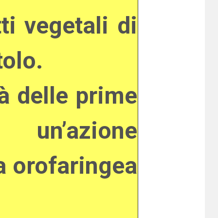
ti vegetali di
tolo.
tà delle prime
e un’azione
a orofaringea