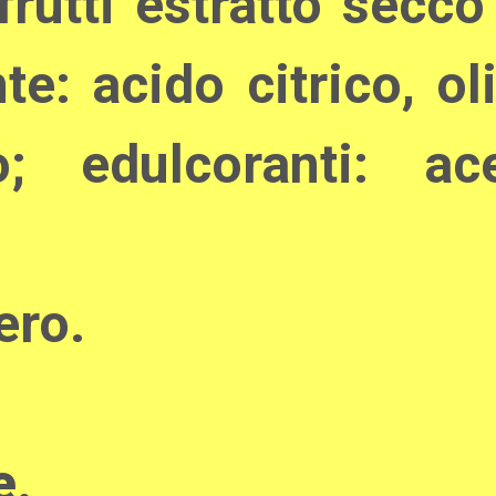
rutti estratto secco
nte: acido citrico, o
o; edulcoranti: a
ero.
e
.