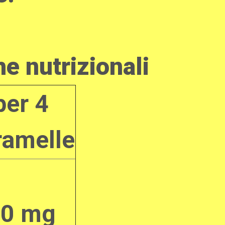
he nutrizionali
per 4
ramelle
50 mg