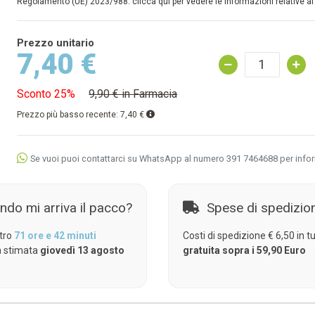
Regolamento (UE) 2023/988: clicca qui per vedere le informazioni relative al
Prezzo unitario
7,40 €
Sconto 25%
9,90 € in Farmacia
Prezzo più basso recente:
7,40 €
Se vuoi puoi contattarci su WhatsApp al numero 391 7464688 per info
ndo mi arriva il pacco?
Spese di spedizio
tro
71 ore e 42 minuti
Costi di spedizione € 6,50 in tut
 stimata
giovedì 13 agosto
gratuita sopra i 59,90 Euro