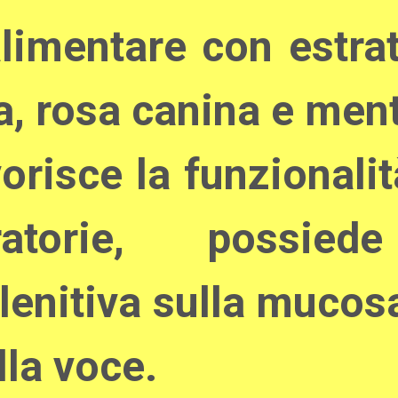
limentare con estrat
a, rosa canina e men
orisce la funzionali
atorie, possied
 lenitiva sulla mucos
lla voce.