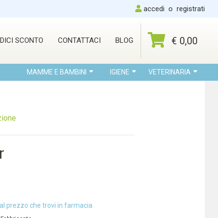
accedi
o
registrati
€ 0,00
DICI SCONTO
CONTATTACI
BLOG
MAMME E BAMBINI
IGIENE
VETERINARIA
zione
r
al prezzo che trovi in farmacia