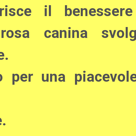
orisce il benessere
rosa canina svolg
e.
 per una piacevol
.