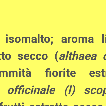
 isomalto; aroma l
tto secco (
althaea o
mmità fiorite est
officinale (l) scop