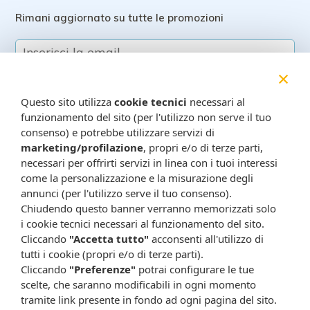
Rimani aggiornato su tutte le promozioni
×
Questo sito utilizza
cookie tecnici
necessari al
funzionamento del sito (per l'utilizzo non serve il tuo
consenso) e potrebbe utilizzare servizi di
marketing/profilazione
, propri e/o di terze parti,
necessari per offrirti servizi in linea con i tuoi interessi
Resta in contatto:
(informativa sulla privacy)
come la personalizzazione e la misurazione degli
Presta il consenso al trattamento dei propri dati da
annunci (per l'utilizzo serve il tuo consenso).
parte di Farmacia Cavalieri per finalità di invio,
Chiudendo questo banner verranno memorizzati solo
attraverso e-mail, SMS, MMS, fax ed altri mezzi
i cookie tecnici necessari al funzionamento del sito.
automatizzati o tradizionali (come telefonate con
Cliccando
"Accetta tutto"
acconsenti all'utilizzo di
tutti i cookie (propri e/o di terze parti).
operatore), di materiale pubblicitario, promozionale, di
Cliccando
"Preferenze"
potrai configurare le tue
comunicazione commerciale, di compimento di ricerche
scelte, che saranno modificabili in ogni momento
di mercato e di vendita diretta in relazione a prodotti o
tramite link presente in fondo ad ogni pagina del sito.
servizi di Farmacia Cavalieri.