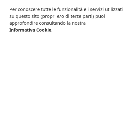
Presta il consenso per attività di profilazione al fine di
Per conoscere tutte le funzionalità e i servizi utilizzati
migliorare l'offerta di prodotti e servizi e per le finalità
su questo sito (propri e/o di terze parti) puoi
meglio specificate nell’informativa.
approfondire consultando la nostra
.
Informativa Cookie
Iscrivimi
Potrebbero interessarti anche
-17%