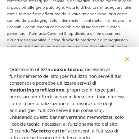
confezione stessa), né il consiglio del medico, specialmente in caso
di possibili allergie o patologie. Vista la difficoltà nell’adeguarsi alle
continue modifiche effettuate dalle varie aziende produttrici come
cambio del packaging (colori, dimensioni, contenuto, informazioni) e
i possibili cambiamenti come cambio degli ingredienti e valori
percentuali, Farmacia Cavalieri Shop dichiara di non assumere
alcuna responsabilità in caso di schede prodotto ed immagini non
aggiornate in tempo reale e presenza di errori o omissioni. Inoltre
non si assumono responsabilità in caso di qualsiasi problema
×
causato dall’accesso delle informazioni riportate sul sito
shop.farmaciacavalieri.it.
Questo sito utilizza
cookie tecnici
necessari al
funzionamento del sito (per l'utilizzo non serve il tuo
consenso) e potrebbe utilizzare servizi di
marketing/profilazione
, propri e/o di terze parti,
ISCRIVITI ALLA NEWSLETTER
necessari per offrirti servizi in linea con i tuoi interessi
Rimani aggiornato su tutte le promozioni
come la personalizzazione e la misurazione degli
annunci (per l'utilizzo serve il tuo consenso).
Chiudendo questo banner verranno memorizzati solo
i cookie tecnici necessari al funzionamento del sito.
Cliccando
"Accetta tutto"
acconsenti all'utilizzo di
tutti i cookie (propri e/o di terze parti).