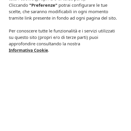
Cliccando
"Preferenze"
potrai configurare le tue
scelte, che saranno modificabili in ogni momento
tramite link presente in fondo ad ogni pagina del sito.
Resta in contatto:
(informativa sulla privacy)
Per conoscere tutte le funzionalità e i servizi utilizzati
Presta il consenso al trattamento dei propri dati da
su questo sito (propri e/o di terze parti) puoi
approfondire consultando la nostra
parte di Farmacia Cavalieri per finalità di invio,
.
Informativa Cookie
attraverso e-mail, SMS, MMS, fax ed altri mezzi
automatizzati o tradizionali (come telefonate con
operatore), di materiale pubblicitario, promozionale, di
comunicazione commerciale, di compimento di ricerche
di mercato e di vendita diretta in relazione a prodotti o
servizi di Farmacia Cavalieri.
Presta il consenso per attività di profilazione al fine di
migliorare l'offerta di prodotti e servizi e per le finalità
meglio specificate nell’informativa.
Iscrivimi