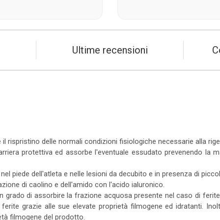
Ultime recensioni
C
il rispristino delle normali condizioni fisiologiche necessarie alla ri
 barriera protettiva ed assorbe l'eventuale essudato prevenendo la m
 nel piede dell'atleta e nelle lesioni da decubito e in presenza di piccoli
zione di caolino e dell'amido con l'acido ialuronico.
o in grado di assorbire la frazione acquosa presente nel caso di ferit
ferite grazie alle sue elevate proprietà filmogene ed idratanti. Inol
ietà filmogene del prodotto.