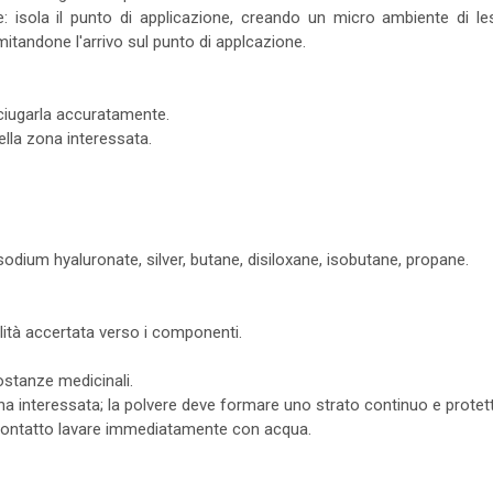
: isola il punto di applicazione, creando un micro ambiente di l
mitandone l'arrivo sul punto di applcazione.
asciugarla accuratamente.
ella zona interessata.
odium hyaluronate, silver, butane, disiloxane, isobutane, propane.
lità accertata verso i componenti.
stanze medicinali.
a interessata; la polvere deve formare uno strato continuo e protett
di contatto lavare immediatamente con acqua.