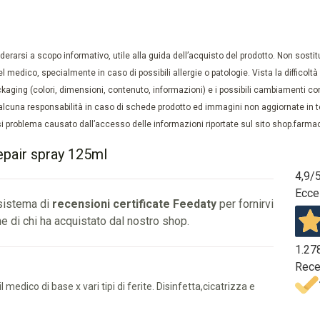
rarsi a scopo informativo, utile alla guida dell’acquisto del prodotto. Non sostituis
el medico, specialmente in caso di possibili allergie o patologie. Vista la difficolt
kaging (colori, dimensioni, contenuto, informazioni) e i possibili cambiamenti com
lcuna responsabilità in caso di schede prodotto ed immagini non aggiornate in tem
 problema causato dall’accesso delle informazioni riportate sul sito shop.farmaci
epair spray 125ml
4,9
/
Ecce
 sistema di
recensioni certificate Feedaty
per fornirvi
e di chi ha acquistato dal nostro shop.
1.27
Rece
 medico di base x vari tipi di ferite. Disinfetta,cicatrizza e