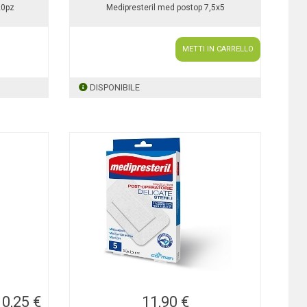
20pz
Medipresteril med postop 7,5x5
METTI IN CARRELLO
DISPONIBILE
10,25 €
11,90 €