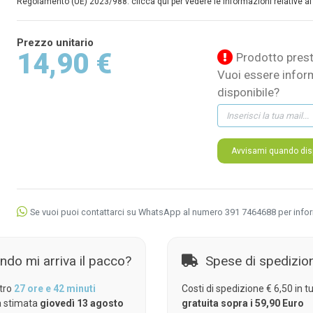
Regolamento (UE) 2023/988: clicca qui per vedere le informazioni relative al
Prezzo unitario
14,90 €
Prodotto prest
Vuoi essere infor
disponibile?
Avvisami quando disp
Se vuoi puoi contattarci su WhatsApp al numero 391 7464688 per info
ndo mi arriva il pacco?
Spese di spedizio
tro
27 ore e 42 minuti
Costi di spedizione € 6,50 in tut
 stimata
giovedì 13 agosto
gratuita sopra i 59,90 Euro