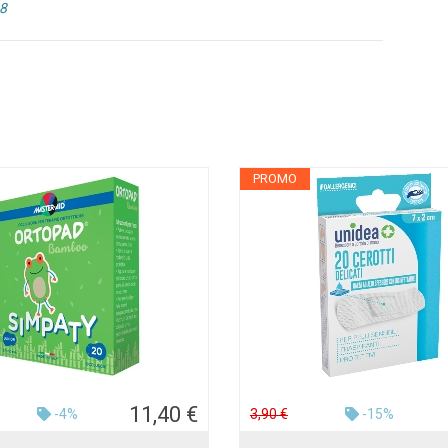
8
PROMO
11,40 €
-4%
3,90 €
-15%