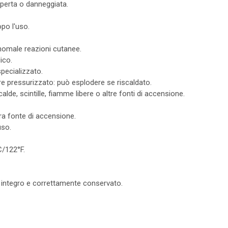
aperta o danneggiata.
po l'uso.
nomale reazioni cutanee.
ico.
pecializzato.
e pressurizzato: può esplodere se riscaldato.
alde, scintille, fiamme libere o altre fonti di accensione.
ra fonte di accensione.
uso.
C/122°F.
o integro e correttamente conservato.