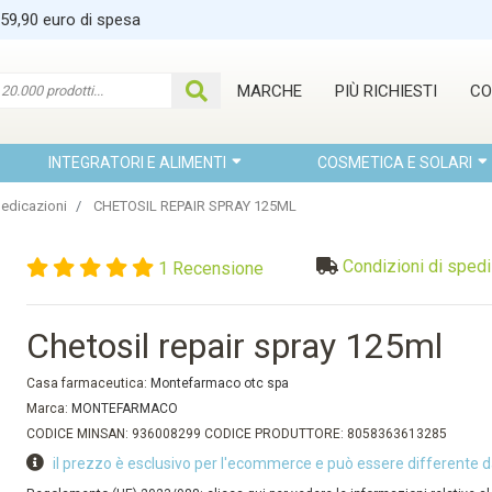
 59,90 euro di spesa
MARCHE
PIÙ RICHIESTI
CO
INTEGRATORI E ALIMENTI
COSMETICA E SOLARI
Medicazioni
CHETOSIL REPAIR SPRAY 125ML
Condizioni di sped
1 Recensione
Chetosil repair spray 125ml
Casa farmaceutica:
Montefarmaco otc spa
Marca:
MONTEFARMACO
CODICE MINSAN: 936008299 CODICE PRODUTTORE: 8058363613285
il prezzo è esclusivo per l'ecommerce e può essere differente d