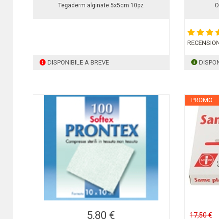
Tegaderm alginate 5x5cm 10pz
O
RECENSION
DISPONIBILE A BREVE
DISPON
PROMO
5,80 €
17,50 €