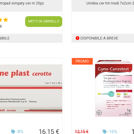
rtopad simpaty cer m 20pz
Unidea cer tnt medi 7x2cm 
METTI IN CARRELLO
I
IBILE
DISPONIBILE A BREVE
PROMO
16,15 €
-8%
12,15 €
-16%