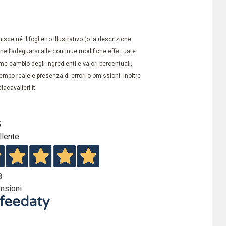
ce né il foglietto illustrativo (o la descrizione
à nell’adeguarsi alle continue modifiche effettuate
e cambio degli ingredienti e valori percentuali,
po reale e presenza di errori o omissioni. Inoltre
acavalieri.it.
5
llente
8
nsioni