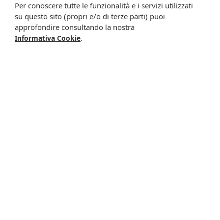
Modalità d'uso
Per conoscere tutte le funzionalità e i servizi utilizzati
2 capsule al giorno, una prima dei due pasti principali con
su questo sito (propri e/o di terze parti) puoi
abbondante acqua.
approfondire consultando la nostra
.
Informativa Cookie
Avvertenze
Non usare in gravidanza.
Per donne in allattamento e bambini si raccomanda di
sentire il parere del medico.
Non superare la dose giornaliera raccomandata.
Tenere fuori dalla portata dei bambini al di sotto dei tre anni
di età.
Gli integratori non vanno intesi come sostituti di una dieta
variata.
Conservazione
Conservare in luogo fresco e asciutto.
Formato
24 capsule da 550 mg - peso netto 13,2 g.
Cod.
020009