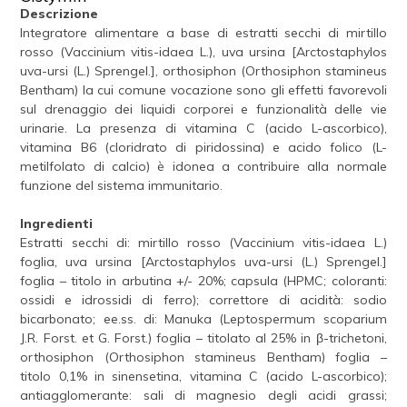
Descrizione
Integratore alimentare a base di estratti secchi di mirtillo
rosso (Vaccinium vitis-idaea L.), uva ursina [Arctostaphylos
uva-ursi (L.) Sprengel.], orthosiphon (Orthosiphon stamineus
Bentham) la cui comune vocazione sono gli effetti favorevoli
sul drenaggio dei liquidi corporei e funzionalità delle vie
urinarie. La presenza di vitamina C (acido L-ascorbico),
vitamina B6 (cloridrato di piridossina) e acido folico (L-
metilfolato di calcio) è idonea a contribuire alla normale
funzione del sistema immunitario.
Ingredienti
Estratti secchi di: mirtillo rosso (Vaccinium vitis-idaea L.)
foglia, uva ursina [Arctostaphylos uva-ursi (L.) Sprengel.]
foglia – titolo in arbutina +/- 20%; capsula (HPMC; coloranti:
ossidi e idrossidi di ferro); correttore di acidità: sodio
bicarbonato; ee.ss. di: Manuka (Leptospermum scoparium
J.R. Forst. et G. Forst.) foglia – titolato al 25% in β-trichetoni,
orthosiphon (Orthosiphon stamineus Bentham) foglia –
titolo 0,1% in sinensetina, vitamina C (acido L-ascorbico);
antiagglomerante: sali di magnesio degli acidi grassi;