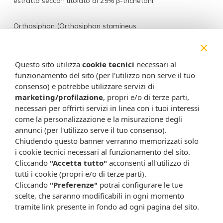
estratto secco* titolato al 25% β-trichetoni
Orthosiphon (Orthosiphon stamineus
Bentham) folium
80 mg
×
estratto secco* titolato allo 0,1%
sinensetina
Questo sito utilizza
cookie tecnici
necessari al
funzionamento del sito (per l'utilizzo non serve il tuo
Vitamina C (Acido L-ascorbico)
60 mg
consenso) e potrebbe utilizzare servizi di
marketing/profilazione
, propri e/o di terze parti,
necessari per offrirti servizi in linea con i tuoi interessi
2 mg (33,3%
Vitamina B6 (Cloridrato di piridossina)
come la personalizzazione e la misurazione degli
RDA**)
annunci (per l'utilizzo serve il tuo consenso).
Chiudendo questo banner verranno memorizzati solo
200 µg (50%
Acido folico (L-metilfolato di calcio)
i cookie tecnici necessari al funzionamento del sito.
RDA**)
Cliccando
"Accetta tutto"
acconsenti all'utilizzo di
* Estratti contenenti maltodestrine con funzione
tutti i cookie (propri e/o di terze parti).
antiagglomerante.
Cliccando
"Preferenze"
potrai configurare le tue
** RDA= percentuale del valore del fabbisogno giornaliero
scelte, che saranno modificabili in ogni momento
raccomandato.
tramite link presente in fondo ad ogni pagina del sito.