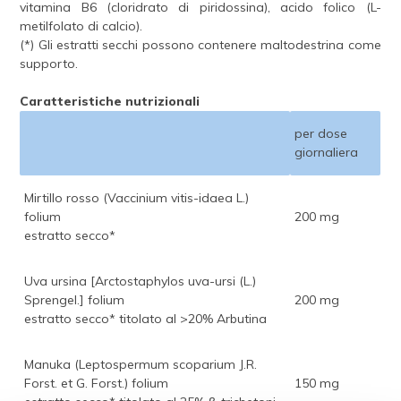
vitamina B6 (cloridrato di piridossina), acido folico (L-
metilfolato di calcio).
(*) Gli estratti secchi possono contenere maltodestrina come
supporto.
Caratteristiche nutrizionali
per dose
giornaliera
Mirtillo rosso (Vaccinium vitis-idaea L.)
folium
200 mg
estratto secco*
Uva ursina [Arctostaphylos uva-ursi (L.)
Sprengel.] folium
200 mg
estratto secco* titolato al >20% Arbutina
Manuka (Leptospermum scoparium J.R.
Forst. et G. Forst.) folium
150 mg