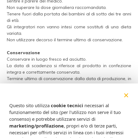
sentire il parere del medico.
Non superare la dose giornaliera raccomandata.
Tenere fuori dalla portata dei bambini al di sotto dei tre anni
di età.
Gli integratori non vanno intesi come sostituti di una dieta
variata.
Non utilizzare decorso il termine ultimo di conservazione.
Conservazione
Conservare in luogo fresco ed asciutto.
La data di scadenza si riferisce al prodotto in confezione
integra e correttamente conservata.
Termine ultimo di conservazione dalla data di produzione, in
confezione integra: 36 mesi.
×
Formato
Flaconcino contagocce da 50 ml.
Questo sito utilizza
cookie tecnici
necessari al
funzionamento del sito (per l'utilizzo non serve il tuo
Cod.
CITOZ
consenso) e potrebbe utilizzare servizi di
marketing/profilazione
, propri e/o di terze parti,
Attenzione:
necessari per offrirti servizi in linea con i tuoi interessi