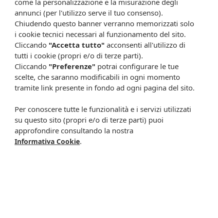
come la personalizzazione e la misurazione degli
Ogni scheda che troverai sul nostro sito è da considerarsi a scopo
annunci (per l'utilizzo serve il tuo consenso).
informativo, utile alla guida dell’acquisto del prodotto. Non
sostituisce né il foglietto illustrativo (o la descrizione riportata sulla
Chiudendo questo banner verranno memorizzati solo
confezione stessa), né il consiglio del medico, specialmente in caso
i cookie tecnici necessari al funzionamento del sito.
di possibili allergie o patologie. Vista la difficoltà nell’adeguarsi alle
Cliccando
"Accetta tutto"
acconsenti all'utilizzo di
continue modifiche effettuate dalle varie aziende produttrici come
tutti i cookie (propri e/o di terze parti).
cambio del packaging (colori, dimensioni, contenuto, informazioni) e
Cliccando
"Preferenze"
potrai configurare le tue
i possibili cambiamenti come cambio degli ingredienti e valori
scelte, che saranno modificabili in ogni momento
percentuali, Farmacia Cavalieri Shop dichiara di non assumere
tramite link presente in fondo ad ogni pagina del sito.
alcuna responsabilità in caso di schede prodotto ed immagini non
aggiornate in tempo reale e presenza di errori o omissioni. Inoltre
Per conoscere tutte le funzionalità e i servizi utilizzati
non si assumono responsabilità in caso di qualsiasi problema
su questo sito (propri e/o di terze parti) puoi
causato dall’accesso delle informazioni riportate sul sito
approfondire consultando la nostra
shop.farmaciacavalieri.it.
.
Informativa Cookie
ISCRIVITI ALLA NEWSLETTER
Rimani aggiornato su tutte le promozioni