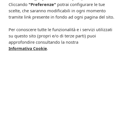
Cliccando
"Preferenze"
potrai configurare le tue
scelte, che saranno modificabili in ogni momento
tramite link presente in fondo ad ogni pagina del sito.
Resta in contatto:
(informativa sulla privacy)
Per conoscere tutte le funzionalità e i servizi utilizzati
Presta il consenso al trattamento dei propri dati da
su questo sito (propri e/o di terze parti) puoi
parte di Farmacia Cavalieri per finalità di invio,
approfondire consultando la nostra
.
attraverso e-mail, SMS, MMS, fax ed altri mezzi
Informativa Cookie
automatizzati o tradizionali (come telefonate con
operatore), di materiale pubblicitario, promozionale, di
comunicazione commerciale, di compimento di ricerche
di mercato e di vendita diretta in relazione a prodotti o
servizi di Farmacia Cavalieri.
Presta il consenso per attività di profilazione al fine di
migliorare l'offerta di prodotti e servizi e per le finalità
meglio specificate nell’informativa.
Iscrivimi