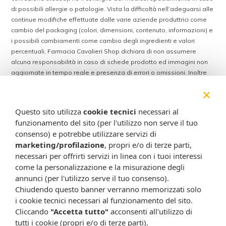
di possibili allergie o patologie. Vista la difficoltà nell’adeguarsi alle
continue modifiche effettuate dalle varie aziende produttrici come
cambio del packaging (colori, dimensioni, contenuto, informazioni) e
i possibili cambiamenti come cambio degli ingredienti e valori
percentuali, Farmacia Cavalieri Shop dichiara di non assumere
alcuna responsabilità in caso di schede prodotto ed immagini non
aggiornate in tempo reale e presenza di errori o omissioni. Inoltre
non si assumono responsabilità in caso di qualsiasi problema
×
causato dall’accesso delle informazioni riportate sul sito
shop.farmaciacavalieri.it.
Questo sito utilizza
cookie tecnici
necessari al
funzionamento del sito (per l'utilizzo non serve il tuo
consenso) e potrebbe utilizzare servizi di
ISCRIVITI ALLA NEWSLETTER
marketing/profilazione
, propri e/o di terze parti,
necessari per offrirti servizi in linea con i tuoi interessi
Rimani aggiornato su tutte le promozioni
come la personalizzazione e la misurazione degli
annunci (per l'utilizzo serve il tuo consenso).
Chiudendo questo banner verranno memorizzati solo
i cookie tecnici necessari al funzionamento del sito.
Cliccando
"Accetta tutto"
acconsenti all'utilizzo di
tutti i cookie (propri e/o di terze parti).