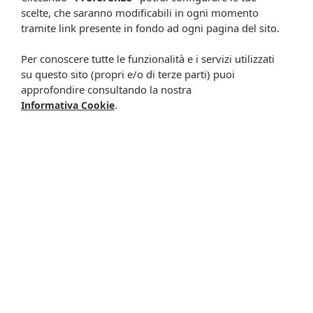
scelte, che saranno modificabili in ogni momento
Resta in contatto:
(informativa sulla privacy)
tramite link presente in fondo ad ogni pagina del sito.
Presta il consenso al trattamento dei propri dati da
Per conoscere tutte le funzionalità e i servizi utilizzati
parte di Farmacia Cavalieri per finalità di invio,
su questo sito (propri e/o di terze parti) puoi
attraverso e-mail, SMS, MMS, fax ed altri mezzi
approfondire consultando la nostra
automatizzati o tradizionali (come telefonate con
.
Informativa Cookie
operatore), di materiale pubblicitario, promozionale, di
comunicazione commerciale, di compimento di ricerche
di mercato e di vendita diretta in relazione a prodotti o
servizi di Farmacia Cavalieri.
Presta il consenso per attività di profilazione al fine di
migliorare l'offerta di prodotti e servizi e per le finalità
meglio specificate nell’informativa.
Iscrivimi