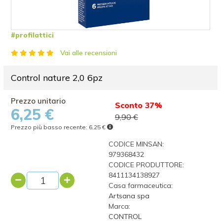
#profilattici
Vai alle recensioni
Control nature 2,0 6pz
Sconto 37%
6,25 €
9,90 €
Prezzo più basso recente:
6,25 €
CODICE MINSAN:
979368432
CODICE PRODUTTORE:
8411134138927
Casa farmaceutica:
Artsana spa
Marca:
CONTROL