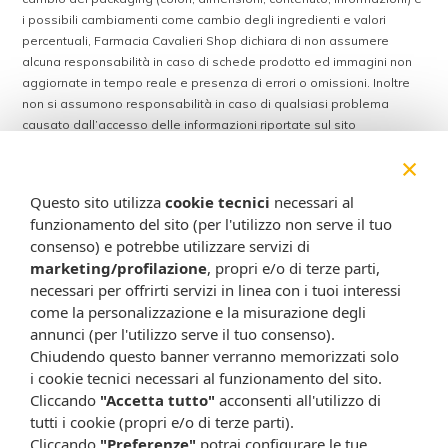
i possibili cambiamenti come cambio degli ingredienti e valori
percentuali, Farmacia Cavalieri Shop dichiara di non assumere
alcuna responsabilità in caso di schede prodotto ed immagini non
aggiornate in tempo reale e presenza di errori o omissioni. Inoltre
non si assumono responsabilità in caso di qualsiasi problema
causato dall’accesso delle informazioni riportate sul sito
shop.farmaciacavalieri.it.
×
Questo sito utilizza
cookie tecnici
necessari al
ISCRIVITI ALLA NEWSLETTER
funzionamento del sito (per l'utilizzo non serve il tuo
consenso) e potrebbe utilizzare servizi di
Rimani aggiornato su tutte le promozioni
marketing/profilazione
, propri e/o di terze parti,
necessari per offrirti servizi in linea con i tuoi interessi
come la personalizzazione e la misurazione degli
annunci (per l'utilizzo serve il tuo consenso).
Chiudendo questo banner verranno memorizzati solo
i cookie tecnici necessari al funzionamento del sito.
Cliccando
"Accetta tutto"
acconsenti all'utilizzo di
tutti i cookie (propri e/o di terze parti).
Cliccando
"Preferenze"
potrai configurare le tue