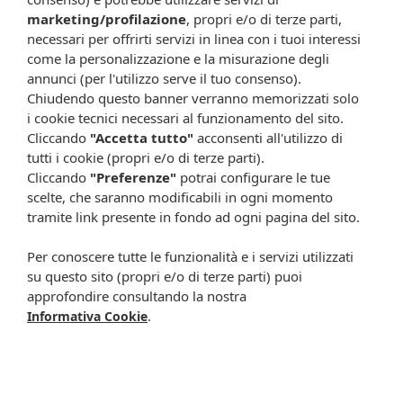
Validità a confezionamento integro: 36 mesi.
marketing/profilazione
, propri e/o di terze parti,
Validità post-apertura: 3 mesi.
necessari per offrirti servizi in linea con i tuoi interessi
come la personalizzazione e la misurazione degli
Formato
annunci (per l'utilizzo serve il tuo consenso).
Flacone da 200 ml.
Chiudendo questo banner verranno memorizzati solo
i cookie tecnici necessari al funzionamento del sito.
Cod.
CS02211
Cliccando
"Accetta tutto"
acconsenti all'utilizzo di
tutti i cookie (propri e/o di terze parti).
Attenzione:
Cliccando
"Preferenze"
potrai configurare le tue
Ogni scheda che troverai sul nostro sito è da considerarsi a scopo
scelte, che saranno modificabili in ogni momento
informativo, utile alla guida dell’acquisto del prodotto. Non
tramite link presente in fondo ad ogni pagina del sito.
sostituisce né il foglietto illustrativo (o la descrizione riportata sulla
confezione stessa), né il consiglio del medico, specialmente in caso
Per conoscere tutte le funzionalità e i servizi utilizzati
di possibili allergie o patologie. Vista la difficoltà nell’adeguarsi alle
su questo sito (propri e/o di terze parti) puoi
continue modifiche effettuate dalle varie aziende produttrici come
approfondire consultando la nostra
cambio del packaging (colori, dimensioni, contenuto, informazioni) e
.
Informativa Cookie
i possibili cambiamenti come cambio degli ingredienti e valori
percentuali, Farmacia Cavalieri Shop dichiara di non assumere
alcuna responsabilità in caso di schede prodotto ed immagini non
aggiornate in tempo reale e presenza di errori o omissioni. Inoltre
non si assumono responsabilità in caso di qualsiasi problema