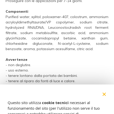
Proseguire con le applicazioni per 7-14 giorni.
Componenti
Purified water, xylitol, poloxamer-407, colostrum, ammonium
acryloyldimethyltaurate/VP copolymer, sodium citrate,
hydrolyzed RNA/DNA, Leuconostoc/radish root ferment
filtrate, sodium metabisulfite, ascorbic acid, ammonium
glycirrhizate, cocamidopropyl betaine, xanthan gum,
chlorhexidine digluconate, N-acetyl-L-cysteine, sodium
benzoate, aroma, potassium acesulfame, citric acid.
Avvertenze
- non deglutire.
- uso esterno.
- tenere lontano dalla portata dei bambini.
- tenere al riparo da fonti di luce e calore.
- dopo l’uso non disperdere il contenitore nell’ambiente.
×
- contiene metabisolfito di sodio.
Conservazione
Questo sito utilizza
cookie tecnici
necessari al
Conservare a temperatura ambiente, al riparo dalla luce e
funzionamento del sito (per l'utilizzo non serve il tuo
dal calore.
consenso) e potrebbe utilizzare servizi di