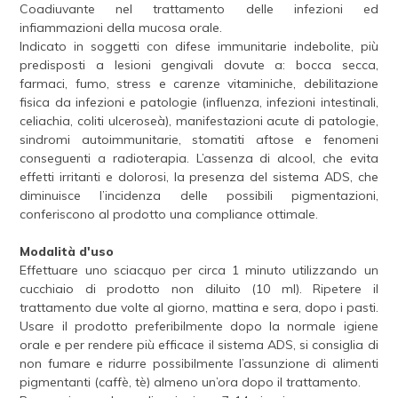
Coadiuvante nel trattamento delle infezioni ed
infiammazioni della mucosa orale.
Indicato in soggetti con difese immunitarie indebolite, più
predisposti a lesioni gengivali dovute a: bocca secca,
farmaci, fumo, stress e carenze vitaminiche, debilitazione
fisica da infezioni e patologie (influenza, infezioni intestinali,
celiachia, coliti ulceroseà), manifestazioni acute di patologie,
sindromi autoimmunitarie, stomatiti aftose e fenomeni
conseguenti a radioterapia. L’assenza di alcool, che evita
effetti irritanti e dolorosi, la presenza del sistema ADS, che
diminuisce l’incidenza delle possibili pigmentazioni,
conferiscono al prodotto una compliance ottimale.
Modalità d'uso
Effettuare uno sciacquo per circa 1 minuto utilizzando un
cucchiaio di prodotto non diluito (10 ml). Ripetere il
trattamento due volte al giorno, mattina e sera, dopo i pasti.
Usare il prodotto preferibilmente dopo la normale igiene
orale e per rendere più efficace il sistema ADS, si consiglia di
non fumare e ridurre possibilmente l’assunzione di alimenti
pigmentanti (caffè, tè) almeno un’ora dopo il trattamento.