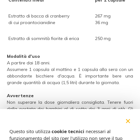
Contenuti medi
per 2 capsule
Estratto di bacca di cranberry
267 mg
di cui proantocianidine
36 mg
Estratto di sommità fiorite di erica
250 mg
Modalità d'uso
A partire dai 18 anni.
Assumere 1 capsula al mattino e 1 capsula alla sera con un
abbondante bicchiere d'acqua. È importante bere una
grande quantità di acqua (1,5 litri) durante la giornata.
Avvertenze
Non superare la dose giornaliera consigliata. Tenere fuori
dalla portata dei bambini al di sotto dei 3 anni di età. Gli
integratori alimentari non vanno intesi come sostituti di una
×
dieta variata ed equilibrata e di uno stile di vita sano.
Il consumo prolungato di cranberry in soggetti con calcoli
Questo sito utilizza
cookie tecnici
necessari al
renali non è raccomandato.
funzionamento del sito (per l'utilizzo non serve il tuo