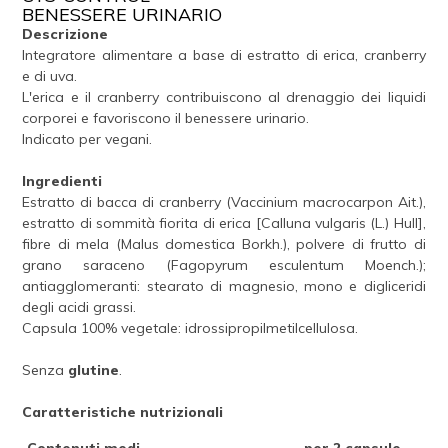
BENESSERE URINARIO
Descrizione
Integratore alimentare a base di estratto di erica, cranberry
e di uva.
L'erica e il cranberry contribuiscono al drenaggio dei liquidi
corporei e favoriscono il benessere urinario.
Indicato per vegani.
Ingredienti
Estratto di bacca di cranberry (Vaccinium macrocarpon Ait.),
estratto di sommità fiorita di erica [Calluna vulgaris (L.) Hull],
fibre di mela (Malus domestica Borkh.), polvere di frutto di
grano saraceno (Fagopyrum esculentum Moench.);
antiagglomeranti: stearato di magnesio, mono e digliceridi
degli acidi grassi.
Capsula 100% vegetale: idrossipropilmetilcellulosa.
Senza
glutine
.
Caratteristiche nutrizionali