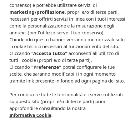
In caso di trattamento con anticoagulanti, tipo anti-vitamina
consenso) e potrebbe utilizzare servizi di
K, chiedere il parere del proprio medico.
marketing/profilazione
, propri e/o di terze parti,
Se il benessere urinario non è raggiunto dopo 48 ore,
necessari per offrirti servizi in linea con i tuoi interessi
consultare un medico.
come la personalizzazione e la misurazione degli
annunci (per l'utilizzo serve il tuo consenso).
Conservazione
Chiudendo questo banner verranno memorizzati solo
Conservare al riparo dalla luce, dal calore e dall'umidità.
i cookie tecnici necessari al funzionamento del sito.
Validità a confezionamento integro: 36 mesi.
Cliccando
"Accetta tutto"
acconsenti all'utilizzo di
tutti i cookie (propri e/o di terze parti).
Formato
Cliccando
"Preferenze"
potrai configurare le tue
Confezione da 60 capsule.
scelte, che saranno modificabili in ogni momento
Peso netto: 31 g.
tramite link presente in fondo ad ogni pagina del sito.
Cod.
91030173
Per conoscere tutte le funzionalità e i servizi utilizzati
Attenzione:
su questo sito (propri e/o di terze parti) puoi
approfondire consultando la nostra
Ogni scheda che troverai sul nostro sito è da considerarsi a scopo
.
Informativa Cookie
informativo, utile alla guida dell’acquisto del prodotto. Non
sostituisce né il foglietto illustrativo (o la descrizione riportata sulla
confezione stessa), né il consiglio del medico, specialmente in caso
di possibili allergie o patologie. Vista la difficoltà nell’adeguarsi alle