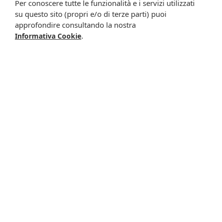
Per conoscere tutte le funzionalità e i servizi utilizzati
meglio specificate nell’informativa.
su questo sito (propri e/o di terze parti) puoi
approfondire consultando la nostra
Iscrivimi
.
Informativa Cookie
Potrebbero interessarti anche
Staphysagria dyn*4lm-
Nitricum ac 6lm 10ml
6lm
gtt
31,00 €
23,90 €