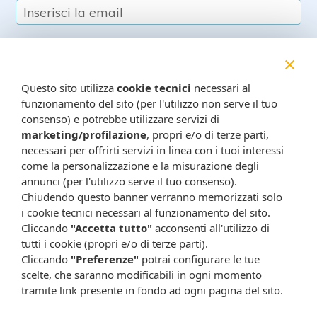
×
Questo sito utilizza
cookie tecnici
necessari al
funzionamento del sito (per l'utilizzo non serve il tuo
consenso) e potrebbe utilizzare servizi di
Resta in contatto:
(informativa sulla privacy)
marketing/profilazione
, propri e/o di terze parti,
Presta il consenso al trattamento dei propri dati da
necessari per offrirti servizi in linea con i tuoi interessi
come la personalizzazione e la misurazione degli
parte di Farmacia Cavalieri per finalità di invio,
annunci (per l'utilizzo serve il tuo consenso).
attraverso e-mail, SMS, MMS, fax ed altri mezzi
Chiudendo questo banner verranno memorizzati solo
automatizzati o tradizionali (come telefonate con
i cookie tecnici necessari al funzionamento del sito.
operatore), di materiale pubblicitario, promozionale, di
Cliccando
"Accetta tutto"
acconsenti all'utilizzo di
comunicazione commerciale, di compimento di ricerche
tutti i cookie (propri e/o di terze parti).
di mercato e di vendita diretta in relazione a prodotti o
Cliccando
"Preferenze"
potrai configurare le tue
servizi di Farmacia Cavalieri.
scelte, che saranno modificabili in ogni momento
Presta il consenso per attività di profilazione al fine di
tramite link presente in fondo ad ogni pagina del sito.
migliorare l'offerta di prodotti e servizi e per le finalità